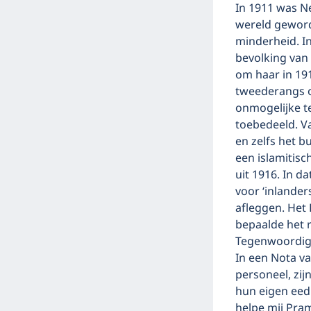
In 1911 was Ne
wereld geworde
minderheid. I
bevolking van 
om haar in 191
tweederangs o
onmogelijke t
toebedeeld. V
en zelfs het b
een islamitisc
uit 1916. In d
voor ‘inlander
afleggen. Het 
bepaalde het r
Tegenwoordig 
In een Nota v
personeel, zij
hun eigen eed.
helpe mij Pra