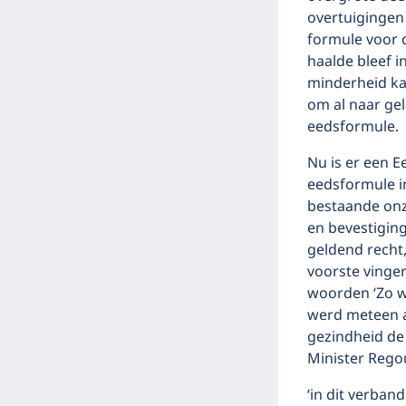
overtuigingen 
formule voor d
haalde bleef i
minderheid kan
om al naar gel
eedsformule.
Nu is er een E
eedsformule i
bestaande onz
en bevestigin
geldend recht
voorste vinge
woorden ‘Zo w
werd meteen 
gezindheid de 
Minister Rego
‘in dit verba