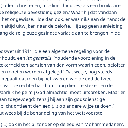
(joden, christenen, moslims, hindoes) als een bruikbare
e religieuze bevestiging gezien.’ Waar hij dat vandaan
n het ongewisse. Hoe dan ook, er was niks aan de hand: de
 altijd uitwijken naar de belofte. Hij zag geen aanleiding
ang de religieuze gezindte variatie aan te brengen in de
edswet uit 1911, die een algemene regeling voor de
nhoudt, een
lex generalis
, ‘houdende voorziening in de
ekerheid ten aanzien van den vorm waarin eden, beloften
gen moeten worden afgelegd.’ Dat wetje, nog steeds
, bepaalt dat men bij het zweren van de eed de twee
rs van de rechterhand omhoog dient te steken en de
aarlijk helpe mij God almachtig’ moet uitspreken. Maar er
aan toegevoegd:
‘
tenzij hij aan zijn godsdienstige
plicht ontleent den eed (…) op andere wijze te doen.
’
ut wees bij de behandeling van het wetsvoorstel
nd (…) ook in het bijzonder op de eed van Mohammedanen’.