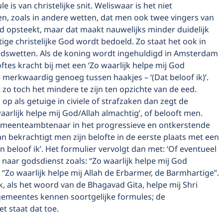
 is van christelijke snit. Weliswaar is het niet
n, zoals in andere wetten, dat men ook twee vingers van
d opsteekt, maar dat maakt nauwelijks minder duidelijk
ige christelijke God wordt bedoeld. Zo staat het ook in
edswetten. Als de koning wordt ingehuldigd in Amsterdam
loftes kracht bij met een ‘Zo waarlijk helpe mij God
– merkwaardig genoeg tussen haakjes – ‘(Dat beloof ik)’.
kt zo toch het mindere te zijn ten opzichte van de eed.
op als getuige in civiele of strafzaken dan zegt de
waarlijk helpe mij God/Allah almachtig’, of belooft men.
meenteambtenaar in het progressieve en ontkerstende
 bekrachtigt men zijn belofte in de eerste plaats met een
en beloof ik’. Het formulier vervolgt dan met: ‘Of eventueel
 naar godsdienst zoals: “Zo waarlijk helpe mij God
 “Zo waarlijk helpe mij Allah de Erbarmer, de Barmhartige”.
jk, als het woord van de Bhagavad Gita, helpe mij Shri
 gemeentes kennen soortgelijke formules; de
 staat dat toe.