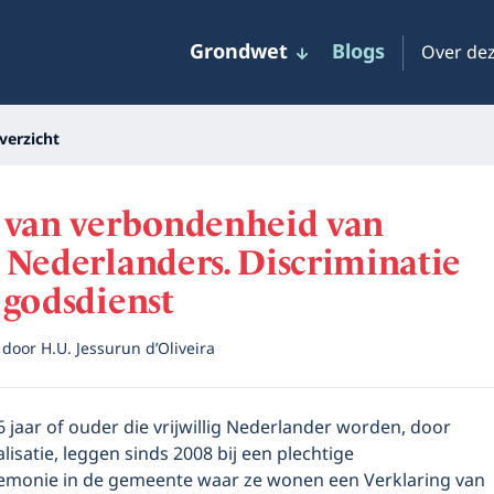
Grondwet
Blogs
Over dez
verzicht
 van verbondenheid van
Nederlanders. Discriminatie
 godsdienst
4
door
H.U. Jessurun d’Oliveira
jaar of ouder die vrijwillig Nederlander worden, door
alisatie, leggen sinds 2008 bij een plechtige
remonie in de gemeente waar ze wonen een Verklaring van