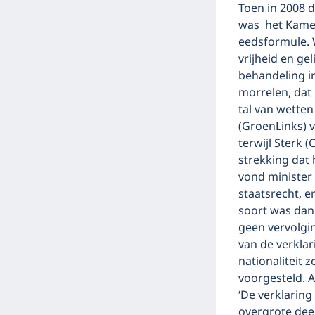
Toen in 2008 
was het Kamerl
eedsformule. W
vrijheid en ge
behandeling in
morrelen, dat
tal van wette
(GroenLinks) v
terwijl Sterk 
strekking dat 
vond minister
staatsrecht, e
soort was dan
geen vervolgi
van de verklar
nationaliteit
voorgesteld. A
‘De verklaring
overgrote dee