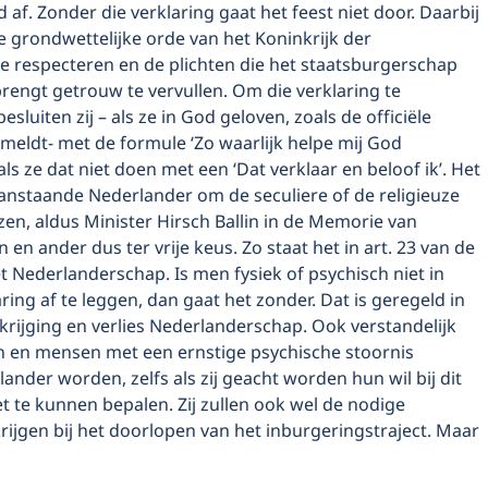
af. Zonder die verklaring gaat het feest niet door. Daarbij
de grondwettelijke orde van het Koninkrijk der
e respecteren en de plichten die het staatsburgerschap
rengt getrouw te vervullen. Om die verklaring te
sluiten zij – als ze in God geloven, zoals de officiële
rmeldt- met de formule ‘Zo waarlijk helpe mij God
als ze dat niet doen met een ‘Dat verklaar en beloof ik’. Het
aanstaande Nederlander om de seculiere of de religieuze
zen, aldus Minister Hirsch Ballin in de Memorie van
n en ander dus ter vrije keus. Zo staat het in art. 23 van de
t Nederlanderschap. Is men fysiek of psychisch niet in
aring af te leggen, dan gaat het zonder. Dat is geregeld in
rkrijging en verlies Nederlanderschap. Ook verstandelijk
 en mensen met een ernstige psychische stoornis
nder worden, zelfs als zij geacht worden hun wil bij dit
 te kunnen bepalen. Zij zullen ook wel de nodige
 krijgen bij het doorlopen van het inburgeringstraject. Maar