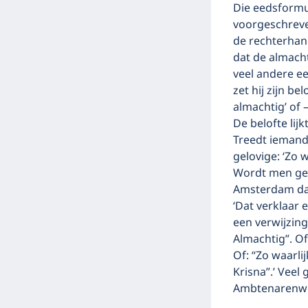
Die eedsformule
voorgeschreve
de rechterhan
dat de almacht
veel andere e
zet hij zijn be
almachtig’ of 
De belofte lij
Treedt iemand 
gelovige: ‘Zo 
Wordt men ge
Amsterdam dan
‘Dat verklaar 
een verwijzing
Almachtig”. Of
Of: “Zo waarli
Krisna”.’ Veel
Ambtenarenwet