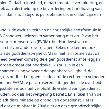
 niet. Gedachteloosheid, departementale verkokering, en
rek aan alertheid op de bevordering en handhaving van
– dat is toch bij ons per definitie dik in orde?- zijn een
.
ng is de exclusiviteit van de christelijke eedsformule in
. 6 Grondwet, gelezen in samenhang met art. 9 van het
enrechtenverdrag (EVRM), het Handvest van de
 en tal van andere verdragen. Zeker, die kennen ook
n de godsdienstvrijheid. Maar niet is in te zien dat de
e eed overeenkomstig de eigen godsdienst af te leggen
orden omdat dat noodzakelijk zou zijn in een
 samenleving vanwege de openbare veiligheid, de
, gezondheid of goede zeden, of de rechten en vrijheden
om het EVRM te parafraseren. Integendeel, de overheid
sstaten is positief verplicht de vrijheid van godsdienst
uden, ook als het wetgeving betreft. En artikel 1 van de
iedt discriminatie op grond van godsdienst. Het is
 dat de minister in 2008 niet op deze grondrechtelijke