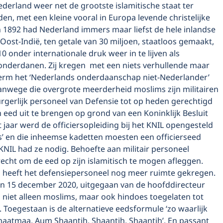
derland weer net de grootste islamitische staat ter
n, met een kleine vooral in Europa levende christelijke
n 1892 had Nederland immers maar liefst de hele inlandse
Oost-Indië, ten getale van 30 miljoen, staatloos gemaakt,
0 onder internationale druk weer in te lijven als
nderdanen. Zij kregen met een niets verhullende maar
erm het ‘Nederlands onderdaanschap niet-Nederlander’
anwege die overgrote meerderheid moslims zijn militairen
urgerlijk personeel van Defensie tot op heden gerechtigd
h eed uit te brengen op grond van een Koninklijk Besluit
at jaar werd de officiersopleiding bij het KNIL opengesteld
s’ en die inheemse kadetten moesten een officierseed
KNIL had ze nodig. Behoefte aan militair personeel
echt om de eed op zijn islamitisch te mogen afleggen.
heeft het defensiepersoneel nog meer ruimte gekregen.
an 15 december 2020, uitgegaan van de hoofddirecteur
n niet alleen moslims, maar ook hindoes toegelaten tot
 Toegestaan is de alternatieve eedsformule ‘zo waarlijk
maatmaa, Aum Shaantih, Shaantih, Shaantih’. En passant