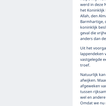
werd in deze 
het Koninklijk 
Allah, den Alma
Barmhartige, d
koninklijk bes
geval die vri
anders dan de 
Uit het voorg
lappendeken v
vastgelegde e
troef.
Natuurlijk ka
afwijken. Maa
afgeweken van
tussen rijks
wel en andere
Omdat we nu n