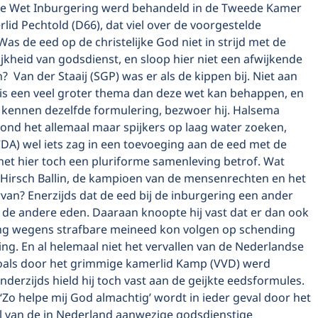
de Wet Inburgering werd behandeld in de Tweede Kamer
id Pechtold (D66), dat viel over de voorgestelde
as de eed op de christelijke God niet in strijd met de
lijkheid van godsdienst, en sloop hier niet een afwijkende
? Van der Staaij (SGP) was er als de kippen bij. Niet aan
 is een veel groter thema dan deze wet kan behappen, en
n kennen dezelfde formulering, bezwoer hij. Halsema
ond het allemaal maar spijkers op laag water zoeken,
(CDA) wel iets zag in een toevoeging aan de eed met de
het hier toch een pluriforme samenleving betrof. Wat
 Hirsch Ballin, de kampioen van de mensenrechten en het
rvan? Enerzijds dat de eed bij de inburgering een ander
 de andere eden. Daaraan knoopte hij vast dat er dan ook
ng wegens strafbare meineed kon volgen op schending
ing. En al helemaal niet het vervallen van de Nederlandse
 zoals door het grimmige kamerlid Kamp (VVD) werd
nderzijds hield hij toch vast aan de geijkte eedsformules.
 ‘Zo helpe mij God almachtig’ wordt in ieder geval door het
l van de in Nederland aanwezige godsdienstige