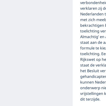
verbondenheid 
verklaren zij 
Nederlanden t
met zich meeb
bekrachtigen be
toelichting ve
Almachtig’ en 
staat aan de 
formule te kie
toelichting. Ee
Rijkswet op he
staat de verkl
het Besluit ve
gehandicapten
kunnen Nederla
onderwerp niet
vrijstellingen
dit terzijde.