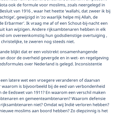
Nota ook de formule voor moslims, zoals neergelegd in
Besluit van 1916 , waar het heette ‘wallahi, dat zweer ik bij
chtige’, gewijzigd in ‘zo waarlijk helpe mij Allah, de
e Erbarmer’. Ik vraag me af of een Schout-bij-nacht een
luit kan wijzigen. Andere rijksambtenaren hebben in elk
jheid om overeenkomstig hun godsdienstige overtuiging ,
christelijke, te zweren nog steeds niet.
aande blijkt dat er een volstrekt onsamenhangende
an door de overheid gevergde en in wet- en regelgeving
edsformules over Nederland is gelegd. Inconsistentie
n een latere wet een vroegere veranderen of daarvan
r waarom is bijvoorbeeld bij de eed van verbondenheid
 de Eedswet van 1911? En waarom een verschil maken
ambtenaren en gemeenteambtenaren? Waarom defensie
 rijksambtenaren niet? Omdat wij Indië verloren hebben?
ieuwe moslims aan boord hebben? Zo diepzinnig is het