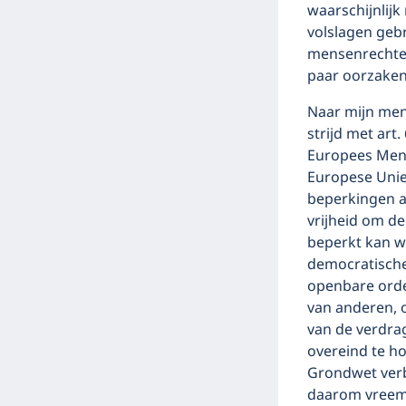
waarschijnlijk
volslagen geb
mensenrechten 
paar oorzaken
Naar mijn meni
strijd met art
Europees Mens
Europese Unie
beperkingen aa
vrijheid om d
beperkt kan w
democratische
openbare orde
van anderen, 
van de verdrag
overeind te ho
Grondwet verb
daarom vreemd