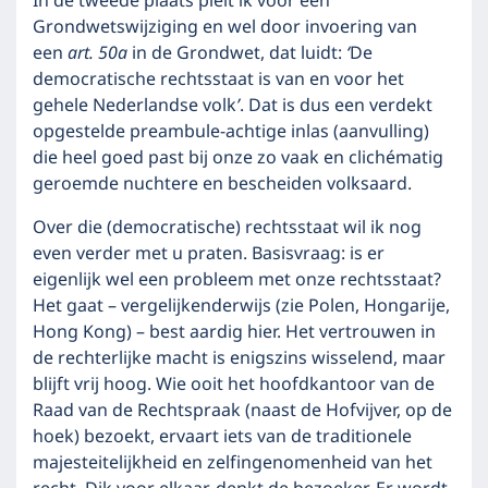
In de tweede plaats pleit ik voor een
Grondwetswijziging en wel door invoering van
een
art. 50a
in de Grondwet, dat luidt:
‘
De
democratische rechtsstaat is van en voor het
gehele Nederlandse volk
’
. Dat is dus een verdekt
opgestelde preambule-achtige inlas (aanvulling)
die heel goed past bij onze zo vaak en clichématig
geroemde nuchtere en bescheiden volksaard.
Over die (democratische) rechtsstaat wil ik nog
even verder met u praten. Basisvraag: is er
eigenlijk wel een probleem met onze rechtsstaat?
Het gaat – vergelijkenderwijs (zie Polen, Hongarije,
Hong Kong) – best aardig hier. Het vertrouwen in
de rechterlijke macht is enigszins wisselend, maar
blijft vrij hoog. Wie ooit het hoofdkantoor van de
Raad van de Rechtspraak (naast de Hofvijver, op de
hoek) bezoekt, ervaart iets van de traditionele
majesteitelijkheid en zelfingenomenheid van het