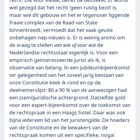
recht. Dik voor elkaar, denkt de bezoeker. Er wordt
wel gezegd dat het recht ‘geen rustig bezit’ is,
maar wie dit gebouw en het er tegenover liggende
fraaie complex van de Raad van State
binnentreedt, vermoedt dat het vaak geuite
onbehagen nep-nieuws is. Er is weinig animo om
de vraag te stellen
van wie of voor wie
de
Nederlandse rechtsstaat eigenlijk is. Voor een
empirisch geïnteresseerde jurist als ik, is
observatie van belang. In een jubileumbijeenkomst
ter gelegenheid van het zoveel jarig bestaan van
onze Constitutie keek ik rond en op de
deelnemerslijst: 80 a 90 % van de aanwezigen had
een (semi)juridische achtergrond. Datzelfde gold
voor een expert-bijeenkomst over de toekomst van
de rechtspraak in een Haags hotel. Daar was ook
bijna iedereen lid van het juristengilde. De hoeders
van de Constitutie en de bewakers van de
rechtspraak komen uit een specifieke, nogal