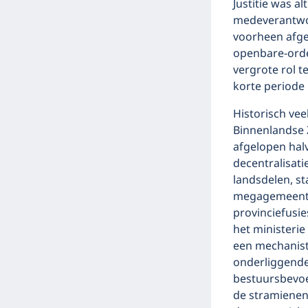
Justitie was a
medeverantwoo
voorheen afge
openbare-orde
vergrote rol t
korte periode 
Historisch vee
Binnenlandse 
afgelopen hal
decentralisati
landsdelen, st
megagemeente
provinciefusie
het ministeri
een mechanist
onderliggende
bestuursbevo
de stramienen