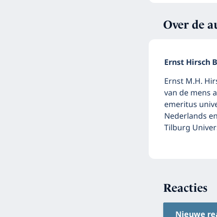
Over de a
Ernst Hirsch B
Ernst M.H. Hir
van de mens a
emeritus univ
Nederlands en
Tilburg Univer
Reacties
Nieuwe re