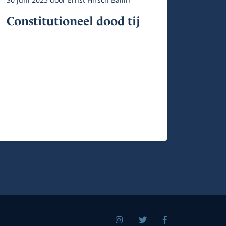
30 juni 2025
door
Ernst Hirsch Ballin
Constitutioneel dood tij