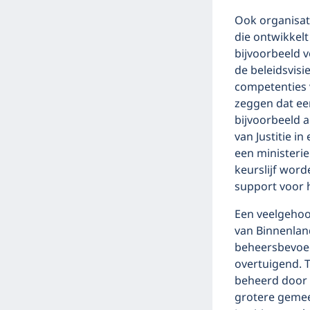
Ook organisat
die ontwikkelt
bijvoorbeeld v
de beleidsvisi
competenties 
zeggen dat een
bijvoorbeeld a
van Justitie i
een ministerie
keurslijf wor
support voor h
Een veelgehoo
van Binnenland
beheersbevoegd
overtuigend. T
beheerd door h
grotere gemee