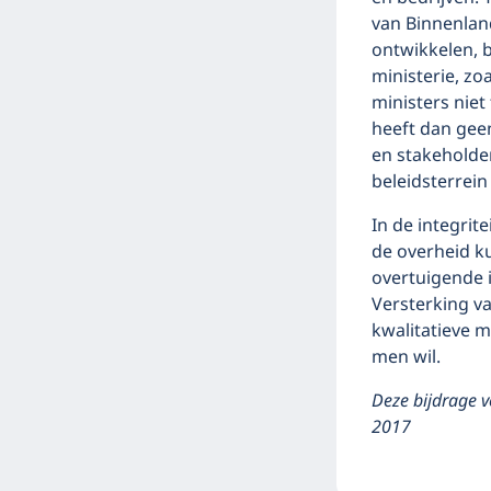
van Binnenland
ontwikkelen, 
ministerie, zo
ministers nie
heeft dan geen
en stakeholder
beleidsterrein
In de integrit
de overheid 
overtuigende i
Versterking va
kwalitatieve m
men wil.
Deze bijdrage v
2017