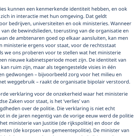
ies kunnen een kenmerkende identiteit hebben, en ook
 zich in interactie met hun omgeving. Dat geldt
oor bedrijven, universiteiten en ook ministeries. Wanneer
e van de bewindslieden, toerusting van de organisatie en
van de ambtenaren goed op elkaar aansluiten, kan men
 ministerie ergens voor staat, voor de rechtsstaat
ls we ons proberen voor te stellen wat het ministerie
n een nieuwe kabinetsperiode moet zijn. De identiteit van
 kan ruim zijn, maar als tegengestelde visies in één
den gedwongen – bijvoorbeeld zorg voor het milieu en
et weggebruik – raakt de organisatie bipolair verstoord.
rde verklaring voor de onzekerheid waar het ministerie
se Zaken voor staat, is het ‘verlies’ van
heden over de politie. Die verklaring is niet echt
ot in de jaren negentig van de vorige eeuw werd de politie
et ministerie van Justitie (de rijkspolitie) en door de
nten (de korpsen van gemeentepolitie). De minister van