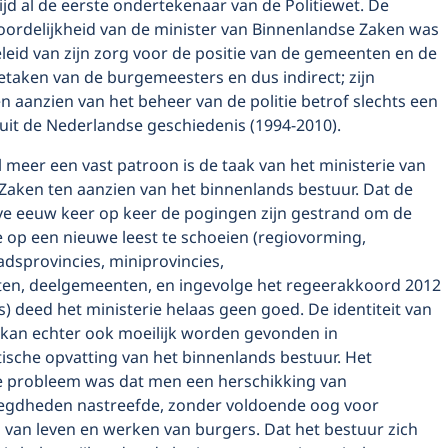
ltijd al de eerste ondertekenaar van de Politiewet. De
rdelijkheid van de minister van Binnenlandse Zaken was
leid van zijn zorg voor de positie van de gemeenten en de
taken van de burgemeesters en dus indirect; zijn
en aanzien van het beheer van de politie betrof slechts een
uit de Nederlandse geschiedenis (1994-2010).
l meer een vast patroon is de taak van het ministerie van
Zaken ten aanzien van het binnenlands bestuur. Dat de
ve eeuw keer op keer de pogingen zijn gestrand om de
e op een nieuwe leest te schoeien (regiovorming,
adsprovincies, miniprovincies,
n, deelgemeenten, en ingevolge het regeerakkoord 2012
s) deed het ministerie helaas geen goed. De identiteit van
e kan echter ook moeilijk worden gevonden in
ische opvatting van het binnenlands bestuur. Het
 probleem was dat men een herschikking van
egdheden nastreefde, zonder voldoende oog voor
 van leven en werken van burgers. Dat het bestuur zich