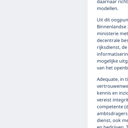
daarnaar richt
modellen.
Uit dit oogpun
Binnenlandse Z
ministerie met
decentrale be
rijksdienst, d
informatiseri
mogelijke uitg
van het openb
Adequate, in t
vertrouwenwek
kennis en inz
vereist integr
competente (d
ambtsdragers 
dienst, ook m
en bedrijven. 