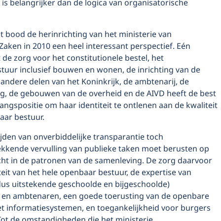
 is belangrijker dan de logica van organisatorische
t bood de herinrichting van het ministerie van
aken in 2010 een heel interessant perspectief. Eén
 de zorg voor het constitutionele bestel, het
stuur inclusief bouwen en wonen, de inrichting van de
e andere delen van het Koninkrijk, de ambtenarij, de
ng, de gebouwen van de overheid en de AIVD heeft de best
angspositie om haar identiteit te ontlenen aan de kwaliteit
aar bestuur.
ijden van onverbiddelijke transparantie toch
kende vervulling van publieke taken moet berusten op
icht in de patronen van de samenleving. De zorg daarvoor
iteit van het hele openbaar bestuur, de expertise van
us uitstekende geschoolde en bijgeschoolde)
en ambtenaren, een goede toerusting van de openbare
et informatiesystemen, en toegankelijkheid voor burgers
Tot de omstandigheden die het ministerie