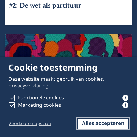
#2: De wet als partituur
Cookie toestemming
Deze website maakt gebruik van cookies.
privacyverklaring
Klassiekers democratische rechtsstaat
Functionele cookies
i
Marketing cookies
i
22 juni 2021
door
Geert Corstens
Alles accepteren
Voorkeuren opslaan
Klassiekers democratische rechtsstaat
Reageren
Opslaan
Delen op LinkedIn
#1: Een ‘allochtoon’ in de hoge raad en