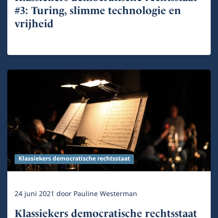
#3: Turing, slimme technologie en
vrijheid
Klassiekers democratische rechtsstaat
24 juni 2021
door
Pauline Westerman
Klassiekers democratische rechtsstaat