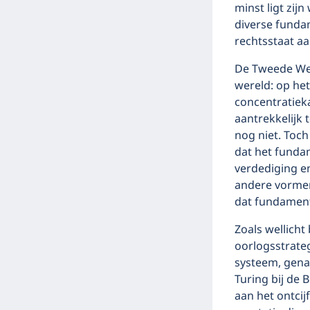
minst ligt zij
diverse funda
rechtsstaat a
De Tweede Wer
wereld: op he
concentratieka
aantrekkelijk 
nog niet. Toc
dat het funda
verdediging en
andere vormen
dat fundament 
Zoals wellich
oorlogsstrate
systeem, gena
Turing bij de
aan het ontcij