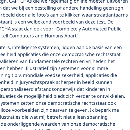
 zgn. CAPTCHAs die we regelmatig online moeten uitvoeren
 dat we bij een bestelling of andere handeling geen zgn.
oorbeeld door alle foto’s aan te klikken waar straatlantaarns
staan) is een welbekend voorbeeld van deze test. De
TCHA staat dan ook voor “Completely Automated Public
to tell Computers and Humans Apart”.
rs, intelligente systemen, liggen aan de basis van een
eelheid applicaties die onze democratische rechtsstaat
ealiseren van fundamentele rechten en vrijheden het
en hebben. Illustratief zijn systemen voor slimme
nning t.b.v. mondiale voedselzekerheid, applicaties die
heid in juryrechtspraak scherper in beeld kunnen
personaliseerd afstandsonderwijs dat kinderen in
tuaties de mogelijkheid biedt zich verder te ontwikkelen.
ystemen zetten onze democratische rechtsstaat ook
lloze voorbeelden zijn daarvan te geven. Ik beperk me
llustraties die wat mij betreft niet alleen spanning
 de onderliggende waarden van onze democratische