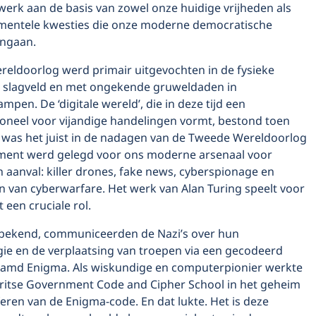
n werk aan de basis van zowel onze huidige vrijheden als
mentele kwesties die onze moderne democratische
angaan.
eldoorlog werd primair uitgevochten in de fysieke
t slagveld en met ongekende gruweldaden in
mpen. De ‘digitale wereld’, die in deze tijd een
toneel voor vijandige handelingen vormt, bestond toen
h was het juist in de nadagen van de Tweede Wereldoorlog
ment werd gelegd voor ons moderne arsenaal voor
 aanval: killer drones, fake news, cyberspionage en
 van cyberwarfare. Het werk van Alan Turing speelt voor
een cruciale rol.
t bekend, communiceerden de Nazi’s over hun
gie en de verplaatsing van troepen via een gecodeerd
amd Enigma. Als wiskundige en computerpionier werkte
 Britse Government Code and Cipher School in het geheim
feren van de Enigma-code. En dat lukte. Het is deze