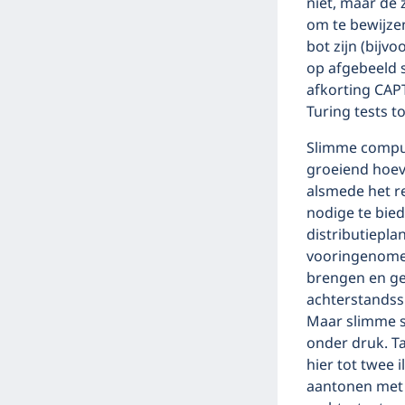
niet, maar de
om te bewijzen
bot zijn (bijv
op afgebeeld 
afkorting CAP
Turing tests 
Slimme compute
groeiend hoev
alsmede het r
nodige te bied
distributiepla
vooringenomen
brengen en ge
achterstandssi
Maar slimme s
onder druk. Ta
hier tot twee i
aantonen met