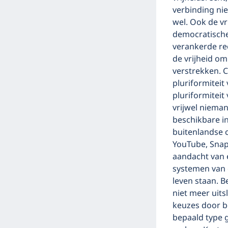
verbinding nie
wel. Ook de vr
democratische 
verankerde re
de vrijheid o
verstrekken. 
pluriformiteit
pluriformitei
vrijwel nieman
beschikbare in
buitenlandse 
YouTube, Snapc
aandacht van 
systemen van 
leven staan. B
niet meer uits
keuzes door b
bepaald type g