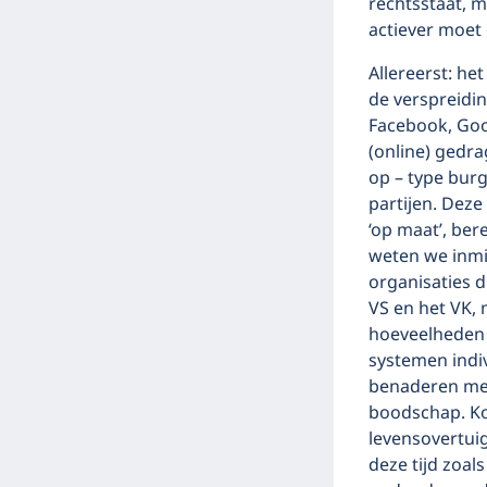
rechtsstaat, m
actiever moet
Allereerst: he
de verspreidi
Facebook, Goo
(online) gedra
op – type burg
partijen. Dez
‘op maat’, ber
weten we inmid
organisaties d
VS en het VK,
hoeveelheden 
systemen indi
benaderen met
boodschap. Ko
levensovertuig
deze tijd zoal