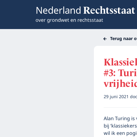
Terug naar o
Klassie
#3: Tur
vrijhei
29 juni 2021
do
Alan Turing is
bij ‘klassieke
wil ik een po