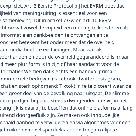
t expliciet. Art. 3 Eerste Protocol bij het EVRM doet dat
ijheid van meningsuiting is essentieel voor een
samenleving. Dit in artikel 7 Gw en art. 10 EVRM
cht omvat zowel de vrijheid een mening te koesteren als
m informatie en denkbeelden te ontvangen en te
Concreet betekent het onder meer dat de overheid
 van media heeft te eerbiedigen. Maar wat als
t voorhanden en door de overheid gegarandeerd is, maar
d meer pluriform is in zijn of haar aandacht voor de
formatie? We zien dat slechts een handvol primair
commerciële bedrijven (Facebook, Twitter, Instagram,
hat en sterk opkomend: Tiktok) in feite dicteert waar de
een groot deel van de bevolking naar uitgaat. De slimme
deze partijen bepalen steeds dwingender hoe wij in het
elangrijk is daarbij te beseffen dat online platforms al lang
luitend doorgeefluik zijn. Ze maken ook inhoudelijke
epaald aanbod te verwijderen en via algoritmes voor een
ebruiker een heel specifiek aanbod toegankelijk te