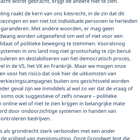
cht wordt gebracht, krijgt de andere niet te zien.
ing raakt de kern van ons kiesrecht, in de zin dat dit
rkiezingen en een niet tot individuele personen te herleiden
e garanderen. Met andere woorden, er mag geen
 dwang worden uitgeoefend om wel of niet voor een
idaat of politieke beweging te stemmen. Vooralsnog
systemen in ons land nog niet grootschalig te zijn benut
puleren en destabiliseren van het democratisch proces,
el in de VS, het VK en Frankrijk. Maar we mogen onze
ten voor het risico dat ook hier de uitkomsten van
verkiezingscampagnes buiten ons gezichtsveld worden
ieder geval zijn we inmiddels al wel zo ver dat de vraag of
 soms ook suggestieve of zelfs onware – politieke
nline wel of niet te zien krijgen in belangrijke mate
erd door ondoorzichtige systemen in handen van
controleren bedrijven.
 is als grondrecht sterk verbonden met een ander
, de vrijheid van meningsuiting. Onze Grondwet legt die