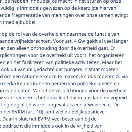
, ze hebben inhoudelijke macht in het sturen op onze
vuldig is inmiddels gewezen op de keerzijde hiervan,
iende fragmentatie van meningen over onze samenleving:
en (media)bubbel.
 op de rol van de overheid en daarmee de functie van
ande vrijheidsrechten. Voor art. 4 Gw geldt al veel langer
er dan alleen onthouding door de overheid gaat. Er
rplichtingen voor de overheid uit voort: het organiseren
en en het faciliteren van politieke activiteiten. Maar het
 ook uit van de gedachte dat burgers in staat moeten
d om een rationele keuze te maken. En dus moeten zij via
e media kennis kunnen nemen van politieke ideeën en
an kandidaten. Vanuit de verplichtingen voor de overheid
Gw voortvloeien is het opvallend dat in ons land de vrijheid
ting nog altijd wordt opgevat als een afweerrecht. De
 het EVRM (art. 10) kent wel duidelijk positieve
. Daarin sluit het EVRM veel beter aan bij de
opdracht die inmiddels ook in de vrijheid van