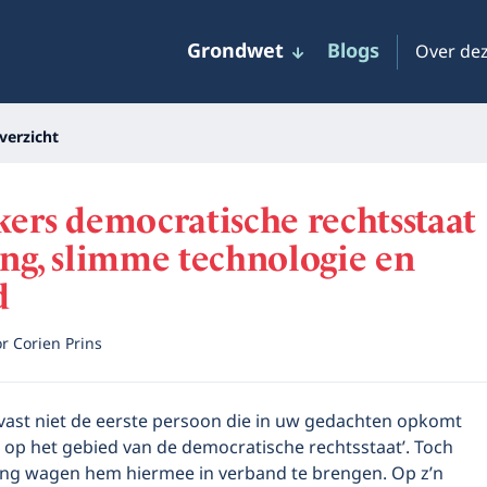
Grondwet
Blogs
Over dez
verzicht
kers democratische rechtsstaat
ing, slimme technologie en
d
or
Corien Prins
 vast niet de eerste persoon die in uw gedachten opkomt
rs op het gebied van de democratische rechtsstaat’. Toch
ging wagen hem hiermee in verband te brengen. Op z’n