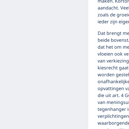
maken. Kortom
aandacht. Veel
zoals de groe
ieder zijn eig
Dat brengt me
beide bovensta
dat het om me
vloeien ook ve
van verkiezing
kiesrecht gaat
worden gestel
onafhankelijk
opvattingen v
die uit art. 4 
van meningsui
tegenhanger in
verplichtingen
waarborgende 