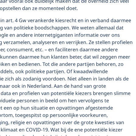
aar vooral ook duidelijk maken dat de overheid zich veel
 opstellen dan ze momenteel doet.
t in art. 4 Gw verankerde kiesrecht en in verband daarmee
ng van politieke boodschappen. We weten allemaal dat
gle en andere internetgiganten informatie over ons
g verzamelen, analyseren en verrijken. Ze stellen profielen
er, consument, etc. – en faciliteren daarmee andere
e kunnen daarmee hun klanten beter, dat wil zeggen meer
eiken en bedienen. Tot die andere partijen behoren, zo
dels, ook politieke partijen. Of kwaadwillende
ie zich als zodanig voordoen. Niet alleen in landen als de
 maar ook in Nederland. Aan de hand van grote
data en profielen van potentiële kiezers brengen slimme
viduele personen in beeld om hen vervolgens te
 een op hun situatie en opvattingen afgestemde
rtom, toegespitst op persoonlijke voorkeuren,
ing, religie en opvattingen over de grote kwesties van
s klimaat en COVID-19. Wat bij de ene potentiële kiezer