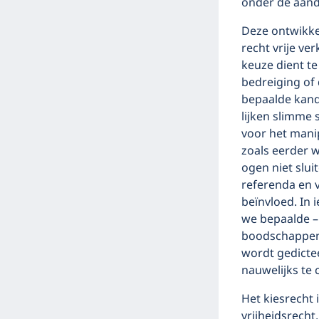
onder de aanda
Deze ontwikkel
recht vrije ve
keuze dient t
bedreiging of
bepaalde kand
lijken slimme 
voor het mani
zoals eerder w
ogen niet slui
referenda en 
beïnvloed. In 
we bepaalde –
boodschappen o
wordt gedicte
nauwelijks te 
Het kiesrecht
vrijheidsrecht