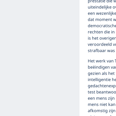
prestatie die 
uiteindelijke 
een wezenlijke
dat moment we
democratische
rechten die i
is het overige
veroordeeld v
strafbaar was 
Het werk van T
beëindigen va
gezien als he
intelligentie 
gedachtenexpe
test beantwoo
een mens zijn 
mens niet kan
afkomstig zijn