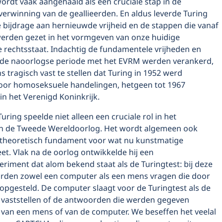
wordt vaak aangehaald als een cruciale stap in de
overwinning van de geallieerden. En aldus leverde Turing
 bijdrage aan hernieuwde vrijheid en de stappen die vanaf
rden gezet in het vormgeven van onze huidige
 rechtsstaat. Indachtig de fundamentele vrijheden en
n de naoorlogse periode met het EVRM werden verankerd,
ns tragisch vast te stellen dat Turing in 1952 werd
oor homoseksuele handelingen, hetgeen tot 1967
in het Verenigd Koninkrijk.
uring speelde niet alleen een cruciale rol in het
n de Tweede Wereldoorlog. Het wordt algemeen ook
t theoretisch fundament voor wat nu kunstmatige
heet. Vlak na de oorlog ontwikkelde hij een
riment dat alom bekend staat als de Turingtest: bij deze
rden zowel een computer als een mens vragen die door
opgesteld. De computer slaagt voor de Turingtest als de
 vaststellen of de antwoorden die werden gegeven
 van een mens of van de computer. We beseffen het veelal