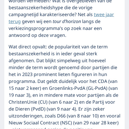
worden vermeden? Wat is overgebleven van de
bestaanszekerheidshype die de vorige
campagnetijd karakteriseerde? Net als
twee jaar
terug
geven wij een
tour d’horizon
langs de
verkiezingsprogramma’s op zoek naar een
antwoord op deze vragen.
Wat direct opvalt: de populariteit van de term
bestaanszekerheid is in ieder geval sterk
afgenomen. Dat blijkt simpelweg uit hoeveel
minder de term wordt genoemd door partijen die
het in 2023 prominent lieten figureren in hun
programma. Dat geldt duidelijk voor het CDA (van
15 naar 2 keer) en Groenlinks-PvdA (GL-PvdA) (van
19 naar 3), en in mindere mate voor partijen als de
ChristenUnie (CU) (van 6 naar 2) en de Partij voor
de Dieren (PvdD) (van 9 naar 4). Er zijn zeker
uitzonderingen, zoals D66 (van 8 naar 10) en vooral
Nieuw Sociaal Contract (NSC) (van 29 naar 28 keer)