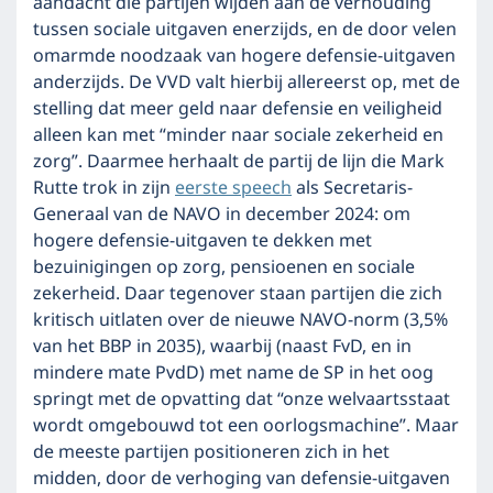
aandacht die partijen wijden aan de verhouding
tussen sociale uitgaven enerzijds, en de door velen
omarmde noodzaak van hogere defensie-uitgaven
anderzijds. De VVD valt hierbij allereerst op, met de
stelling dat meer geld naar defensie en veiligheid
alleen kan met “minder naar sociale zekerheid en
zorg”. Daarmee herhaalt de partij de lijn die Mark
Rutte trok in zijn
eerste speech
als Secretaris-
Generaal van de NAVO in december 2024: om
hogere defensie-uitgaven te dekken met
bezuinigingen op zorg, pensioenen en sociale
zekerheid. Daar tegenover staan partijen die zich
kritisch uitlaten over de nieuwe NAVO-norm (3,5%
van het BBP in 2035), waarbij (naast FvD, en in
mindere mate PvdD) met name de SP in het oog
springt met de opvatting dat “onze welvaartsstaat
wordt omgebouwd tot een oorlogsmachine”. Maar
de meeste partijen positioneren zich in het
midden, door de verhoging van defensie-uitgaven