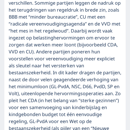
verschillen. Sommige partijen leggen de nadruk op
het terugdringen van regeldruk in brede zin, zoals
BBB met “minder bureaucratie”, CU met een
“radicale vereenvoudigingsagenda” en de VVD met
“het mes in het regelwoud”. Daarbij wordt vaak
ingezet op belastinghervormingen om ervoor te
zorgen dat werken meer loont (bijvoorbeeld CDA,
VVD en CU). Andere partijen poneren hun
voorstellen voor vereenvoudiging meer expliciet
als sleutel naar het versterken van
bestaanszekerheid. In dit kader dragen de partijen,
naast de door velen geagendeerde verhoging van
het minimumloon (GL-PvdA, NSC, D66, PvdD, SP en
Volt), uiteenlopende hervormingsoperaties aan. Zo
pleit het CDA (in het belang van “sterke gezinnen”)
voor een samenvoeging van kinderbijslag en
kindgebonden budget tot één eenvoudige
regeling, GL-PvdA voor een Wet op de
bestaanszekerheid (als pijler van een “Nieuwe