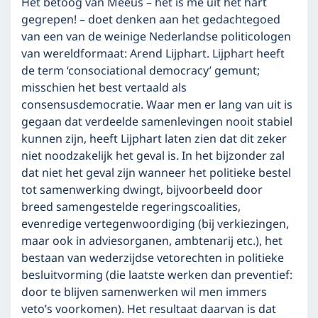
Het betoog van Meeus – het is me uit het hart
gegrepen! – doet denken aan het gedachtegoed
van een van de weinige Nederlandse politicologen
van wereldformaat: Arend Lijphart. Lijphart heeft
de term ‘consociational democracy’ gemunt;
misschien het best vertaald als
consensusdemocratie. Waar men er lang van uit is
gegaan dat verdeelde samenlevingen nooit stabiel
kunnen zijn, heeft Lijphart laten zien dat dit zeker
niet noodzakelijk het geval is. In het bijzonder zal
dat niet het geval zijn wanneer het politieke bestel
tot samenwerking dwingt, bijvoorbeeld door
breed samengestelde regeringscoalities,
evenredige vertegenwoordiging (bij verkiezingen,
maar ook in adviesorganen, ambtenarij etc.), het
bestaan van wederzijdse vetorechten in politieke
besluitvorming (die laatste werken dan preventief:
door te blijven samenwerken wil men immers
veto’s voorkomen). Het resultaat daarvan is dat