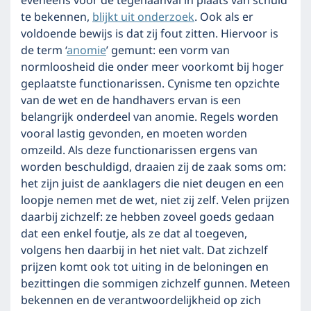
eveneens voor de tegenaanval in plaats van schuld
te bekennen,
blijkt uit onderzoek
. Ook als er
voldoende bewijs is dat zij fout zitten. Hiervoor is
de term ‘
anomie
’ gemunt: een vorm van
normloosheid die onder meer voorkomt bij hoger
geplaatste functionarissen. Cynisme ten opzichte
van de wet en de handhavers ervan is een
belangrijk onderdeel van anomie. Regels worden
vooral lastig gevonden, en moeten worden
omzeild. Als deze functionarissen ergens van
worden beschuldigd, draaien zij de zaak soms om:
het zijn juist de aanklagers die niet deugen en een
loopje nemen met de wet, niet zij zelf. Velen prijzen
daarbij zichzelf: ze hebben zoveel goeds gedaan
dat een enkel foutje, als ze dat al toegeven,
volgens hen daarbij in het niet valt. Dat zichzelf
prijzen komt ook tot uiting in de beloningen en
bezittingen die sommigen zichzelf gunnen. Meteen
bekennen en de verantwoordelijkheid op zich