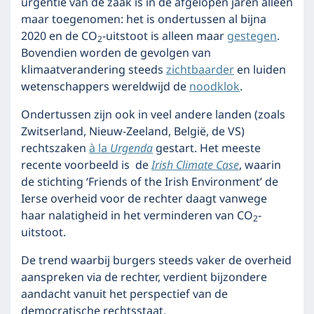
urgentie van de zaak is in de afgelopen jaren alleen
maar toegenomen: het is ondertussen al bijna
2020 en de CO
-uitstoot is alleen maar
gestegen
.
2
Bovendien worden de gevolgen van
klimaatverandering steeds
zichtbaarder
en luiden
wetenschappers wereldwijd de
noodklok
.
Ondertussen zijn ook in veel andere landen (zoals
Zwitserland, Nieuw-Zeeland, België, de VS)
rechtszaken
à la
Urgenda
gestart. Het meeste
recente voorbeeld is de
Irish Climate Case
, waarin
de stichting ‘Friends of the Irish Environment’ de
Ierse overheid voor de rechter daagt vanwege
haar nalatigheid in het verminderen van CO
-
2
uitstoot.
De trend waarbij burgers steeds vaker de overheid
aanspreken via de rechter, verdient bijzondere
aandacht vanuit het perspectief van de
democratische rechtsstaat.