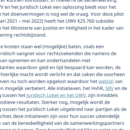
er kunnen volhouden. In hoeverre de samenwerking
 en het Juridisch Loket een oplossing biedt voor het
n het doenvermogen is nog wel de vraag. Voor deze pilot
uari 2021 – mei 2022) heeft het UWV €25.760 subsidie
het Ministerie van Justitie en Veiligheid in het kader van
iening rechtsbijstand.
 kosten staan wel (mogelijke) baten, zoals een
juridisch vangnet voor rechtzoekenden die namens de
t kan opnemen en kan onderhandelen met
stanties waardoor geld en tijd bespaard kan worden, de
hterlijke macht wordt verlicht en dat zaken die voorheen
even nu toch worden opgelost waardoor het
welzijn
van
 mogelijk verbetert. Alle initiatieven, het HvhR,
SRV
en de
 tussen het
Juridisch Loket en het UWV
, zijn inmiddels
sitieve resultaten. Sterker nog, mogelijk wordt de
ussen het Juridisch Loket uitgebreid naar partijen als de
hter, deze initiatieven zijn voor hun succes uiteindelijk
jk van de bereidwilligheid van de samenwerkingspartners