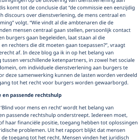
zuinigingen op de uitvoering van dienstverlening aan
is komt tot de conclusie dat “de commissie een eenzijdig
ch discours over dienstverlening, de mens centraal en
ing” volgt. “Wie vindt al die ambtenaren die de
den mensen centraal gaan stellen, persoonlijk contact
n burgers gaan begeleiden, laat staan al die
n en rechters die dit moeten gaan toepassen?”, vraagt
terecht af. In deze blog ga ik in op het belang van
tussen verschillende ketenpartners, in zowel het sociale
 domein, om individuele dienstverlening aan burgers te
oor deze samenwerking kunnen de lasten worden verdeeld
gang tot het recht voor burgers worden gewaarborgd.
e en passende rechtshulp
 ‘Blind voor mens en recht’ wordt het belang van
 en passende rechtshulp onderstreept. Iedereen moet,
of haar financiële positie, toegang hebben tot oplossingen
ridische problemen. Uit het rapport blijkt dat mensen
 de toegang tot het recht. Mensen vinden het juridisch