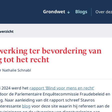
Grondwet
Blogs
Over dez
verzicht
erking ter bevordering van
 tot het recht
or
Nathalie Schnabl
i 2024 werd het
rapport ‘Blind voor mens en recht’
door de Parlementaire Enquêtecommissie Fraudebeleid en
g. Naar aanleiding van dit rapport schreef Stavros
interessante
blog
voor deze site waarin hij refereert aan de