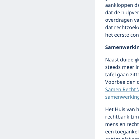
aankloppen da
dat de hulpver
overdragen va
dat rechtzoek
het eerste con
Samenwerking
Naast duidelij
steeds meer in
tafel gaan zit
Voorbeelden da
Samen Recht 
samenwerking 
Het Huis van h
rechtbank Limb
mens en recht’
een toegankeli