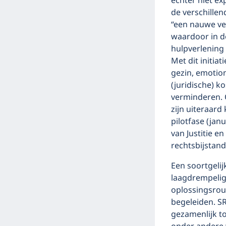
echter niet e
de verschillen
“een nauwe ver
waardoor in d
hulpverlening 
Met dit initia
gezin, emotion
(juridische) k
verminderen. O
zijn uiteraard
pilotfase (jan
van Justitie en
rechtsbijstand
Een soortgelij
laagdrempelig
oplossingsrout
begeleiden. SR
gezamenlijk t