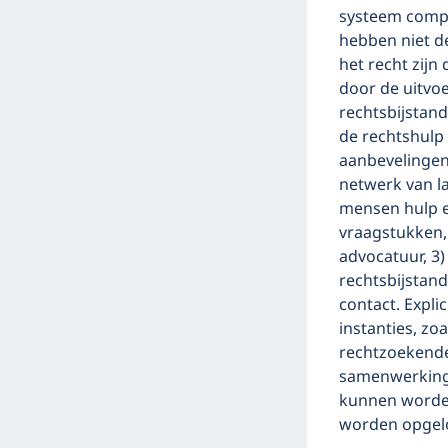
systeem compl
hebben niet d
het recht zijn
door de uitvo
rechtsbijstand
de rechtshulp
aanbevelingen
netwerk van l
mensen hulp e
vraagstukken,
advocatuur, 3)
rechtsbijstand
contact. Expl
instanties, zo
rechtzoekende 
samenwerkingen
kunnen worde
worden opgelo