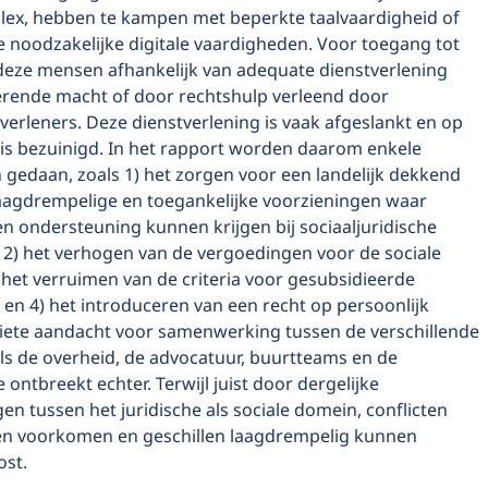
ex, hebben te kampen met beperkte taalvaardigheid of
e noodzakelijke digitale vaardigheden. Voor toegang tot
 deze mensen afhankelijk van adequate dienstverlening
erende macht of door rechtshulp verleend door
verleners. Deze dienstverlening is vaak afgeslankt en op
 is bezuinigd. In het rapport worden daarom enkele
 gedaan, zoals 1) het zorgen voor een landelijk dekkend
aagdrempelige en toegankelijke voorzieningen waar
n ondersteuning kunnen krijgen bij sociaaljuridische
 2) het verhogen van de vergoedingen voor de sociale
 het verruimen van de criteria voor gesubsidieerde
 en 4) het introduceren van een recht op persoonlijk
iciete aandacht voor samenwerking tussen de verschillende
als de overheid, de advocatuur, buurtteams en de
ontbreekt echter. Terwijl juist door dergelijke
 tussen het juridische als sociale domein, conflicten
n voorkomen en geschillen laagdrempelig kunnen
st.