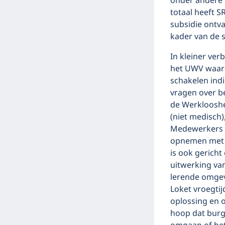
onder andere 
totaal heeft S
subsidie ontva
kader van de s
In kleiner ver
het UWV waard
schakelen ind
vragen over be
de Werklooshe
(niet medisch
Medewerkers va
opnemen met 
is ook gericht
uitwerking van
lerende omgev
Loket vroegti
oplossing en 
hoop dat burg