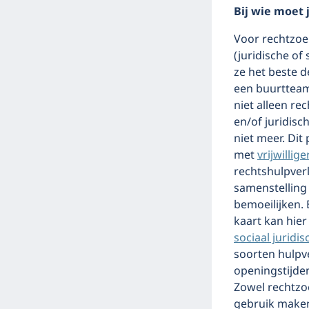
Bij wie moet j
Voor rechtzoe
(juridische of
ze het beste d
een buurtteam 
niet alleen re
en/of juridisc
niet meer. Dit
met
vrijwillige
rechtshulpver
samenstellin
bemoeilijken. 
kaart kan hier
sociaal jurid
soorten hulpv
openingstijden
Zowel rechtzo
gebruik maken