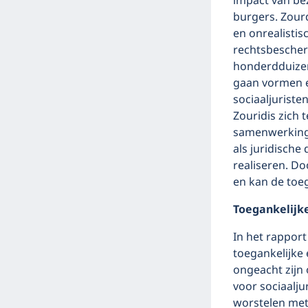
impact van be
burgers. Zourd
en onrealistis
rechtsbescherm
honderdduizen
gaan vormen e
sociaaljuriste
Zouridis zich 
samenwerking 
als juridische
realiseren. D
en kan de toe
Toegankelijk
In het rapport
toegankelijke
ongeacht zijn 
voor sociaalju
worstelen met