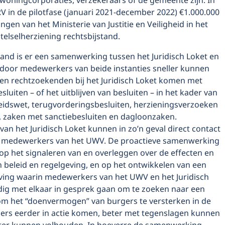
woningcorporaties, verzekeraars of de gemeente zijn. In
RV in de pilotfase (januari 2021-december 2022) €1.000.000
ngen van het Ministerie van Justitie en Veiligheid in het
telselherziening rechtsbijstand.
band is er een samenwerking tussen het Juridisch Loket en
oor medewerkers van beide instanties sneller kunnen
ien rechtzoekenden bij het Juridisch Loket komen met
sluiten – of het uitblijven van besluiten – in het kader van
idswet, terugvorderingsbesluiten, herzieningsverzoeken
), zaken met sanctiebesluiten en dagloonzaken.
n het Juridisch Loket kunnen in zo’n geval direct contact
medewerkers van het UWV. De proactieve samenwerking
 op het signaleren van en overleggen over de effecten en
 beleid en regelgeving, en op het ontwikkelen van een
ing waarin medewerkers van het UWV en het Juridisch
jdig met elkaar in gesprek gaan om te zoeken naar een
om het “doenvermogen” van burgers te versterken in de
ers eerder in actie komen, beter met tegenslagen kunnen