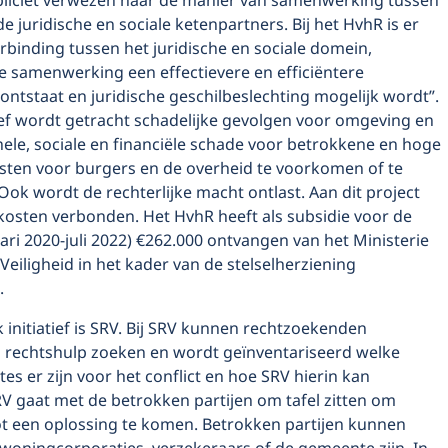
xpliciet verwezen naar de manier van samenwerking tussen
de juridische en sociale ketenpartners. Bij het HvhR is er
binding tussen het juridische en sociale domein,
e samenwerking een effectievere en efficiëntere
ontstaat en juridische geschilbeslechting mogelijk wordt”.
tief wordt getracht schadelijke gevolgen voor omgeving en
ele, sociale en financiële schade voor betrokkene en hoge
osten voor burgers en de overheid te voorkomen of te
ok wordt de rechterlijke macht ontlast. Aan dit project
 kosten verbonden. Het HvhR heeft als subsidie voor de
uari 2020-juli 2022) €262.000 ontvangen van het Ministerie
 Veiligheid in het kader van de stelselherziening
.
k initiatief is SRV. Bij SRV kunnen rechtzoekenden
 rechtshulp zoeken en wordt geïnventariseerd welke
es er zijn voor het conflict en hoe SRV hierin kan
V gaat met de betrokken partijen om tafel zitten om
ot een oplossing te komen. Betrokken partijen kunnen