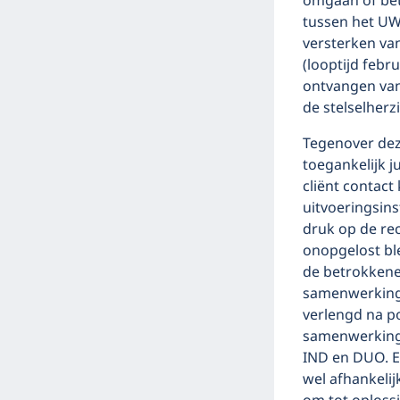
omgaan of bet
tussen het UWV
versterken va
(looptijd febr
ontvangen van 
de stelselherz
Tegenover deze
toegankelijk 
cliënt contac
uitvoeringsin
druk op de rec
onopgelost bl
de betrokkenen
samenwerking
verlengd na po
samenwerking t
IND en DUO. Ec
wel afhankeli