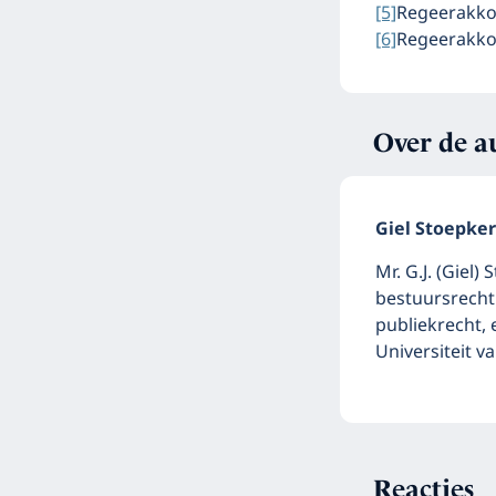
[5]
Regeerakkoo
[6]
Regeerakkoo
Over de a
Giel Stoepker
Mr. G.J. (Giel)
bestuursrecht
publiekrecht,
Universiteit va
Reacties