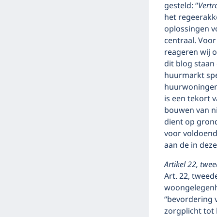
gesteld: “
Vertr
het regeerakk
oplossingen v
centraal. Voor
reageren wij o
dit blog staa
huurmarkt spe
huurwoningen 
is een tekort
bouwen van ni
dient op grond
voor voldoende
aan de in dez
Artikel 22, twe
Art. 22, tweed
woongelegenhe
“bevordering 
zorgplicht to