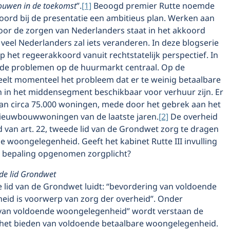
ouwen in de toekomst
”.
[1]
Beoogd premier Rutte noemde
oord bij de presentatie een ambitieus plan. Werken aan
oor de zorgen van Nederlanders staat in het akkoord
 veel Nederlanders zal iets veranderen. In deze blogserie
p het regeerakkoord vanuit rechtstatelijk perspectief. In
n de problemen op de huurmarkt centraal. Op de
elt momenteel het probleem dat er te weinig betaalbare
in het middensegment beschikbaar voor verhuur zijn. Er
 van circa 75.000 woningen, mede door het gebrek aan het
euwbouwwoningen van de laatste jaren.
[2]
De overheid
 van art. 22, tweede lid van de Grondwet zorg te dragen
 woongelegenheid. Geeft het kabinet Rutte III invulling
e bepaling opgenomen zorgplicht?
ede lid Grondwet
e lid van de Grondwet luidt: “bevordering van voldoende
id is voorwerp van zorg der overheid”. Onder
van voldoende woongelegenheid” wordt verstaan de
t het bieden van voldoende betaalbare woongelegenheid.