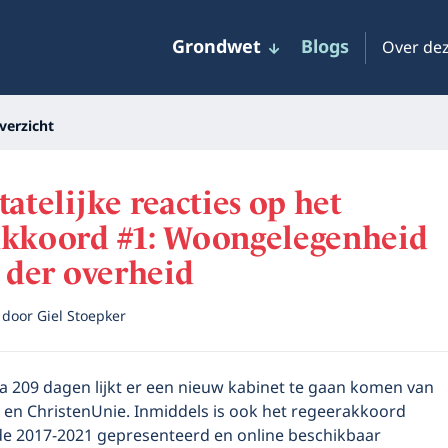
Grondwet
Blogs
Over dez
verzicht
tatelijke reacties op het
akkoord #1: Woongelegenheid
g der overheid
7
door
Giel Stoepker
 Na 209 dagen lijkt er een nieuw kabinet te gaan komen van
 en ChristenUnie. Inmiddels is ook het regeerakkoord
de 2017-2021 gepresenteerd en online beschikbaar