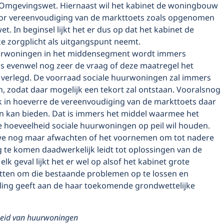
Omgevingswet. Hiernaast wil het kabinet de woningbouw
or vereenvoudiging van de markttoets zoals opgenomen
t. In beginsel lijkt het er dus op dat het kabinet de
ke zorgplicht als uitgangspunt neemt.
rwoningen in het middensegment wordt immers
is evenwel nog zeer de vraag of deze maatregel het
 verlegd. De voorraad sociale huurwoningen zal immers
, zodat daar mogelijk een tekort zal ontstaan. Vooralsnog
ijk in hoeverre de vereenvoudiging van de markttoets daar
n kan bieden. Dat is immers het middel waarmee het
e hoeveelheid sociale huurwoningen op peil wil houden.
e nog maar afwachten of het voornemen om tot nadere
te komen daadwerkelijk leidt tot oplossingen van de
elk geval lijkt het er wel op alsof het kabinet grote
etten om die bestaande problemen op te lossen en
ling geeft aan de haar toekomende grondwettelijke
heid van huurwoningen