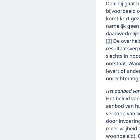
Daarbij gaat 
bijvoorbeeld o
komt kort gez
namelijk geen
daadwerkelijk 
[3]
De overheid
resultaatsverp
slechts in no
ontstaat. Wan
levert of ande
onrechtmatige
Het aanbod va
Het beleid va
aanbod van hu
verkoop van s
door invoeri
meer vrijheid 
woonbeleid). 