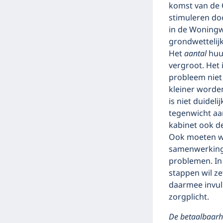
komst van de 
stimuleren do
in de Woningwe
grondwettelij
Het
aantal
huu
vergroot. Het 
probleem niet
kleiner worden
is niet duidel
tegenwicht aa
kabinet ook d
Ook moeten w
samenwerking 
problemen. In 
stappen wil z
daarmee invul
zorgplicht.
De betaalbaar