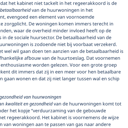
at het kabinet niet tackelt in het regeerakkoord is de
betaalbaarheid
van de huurwoningen in het
t, evengoed een element van voornoemde
ke zorgplicht. De woningen komen immers terecht in
anden, waar de overheid minder invloed heeft op de
s in de sociale huursector. De betaalbaarheid van de
uurwoningen is zodoende niet bij voorbaat verzekerd.
t wel wil gaan doen ten aanzien van de betaalbaarheid is
hankelijke afbouw van de huurtoeslag. Dat voornemen
 enthousiasme worden gelezen. Voor een grote groep
kent dit immers dat zij in een meer voor hen betaalbare
 gaan wonen en dat zij niet langer tussen wal en schip
n gezondheid van huurwoningen
van
kwaliteit en gezondheid
van de huurwoningen komt tot
nder het kopje “verduurzaming van de gebouwde
het regeerakkoord. Het kabinet is voornemens de wijze
 van woningen aan te passen van gas naar andere