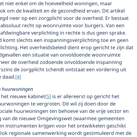
het niet enkel om de hoeveelheid woningen, maar
ok om de kwaliteit en de gezondheid ervan. Dit artikel
egd neer op een zorgplicht voor de overheid. Er bestaat
 absoluut recht op woonruimte voor burgers. Van een
afdwingbare verplichting in rechte is dus geen sprake.
 komt slechts een inspanningsverplichting toe en geen
lichting. Het overheidsbeleid dient erop gericht te zijn dat
odgevallen een situatie van onvoldoende woonruimte
neer de overheid zodoende onvoldoende inspanning
rszins de zorgplicht schendt ontstaat een vordering uit
 daad.
[4]
n huurwoningen
n het nieuwe kabinet
[5]
is er allereerst op gericht het
urwoningen te vergroten. Dit wil zij doen door de
ociale huurwoningen ten behoeve van de vrije sector en
ng van de nieuwe Omgevingswet (waarmee gemeenten
en instrumenten krijgen voor het ontwikkelen geschikt
Ook regionale samenwerking wordt gestimuleerd met de