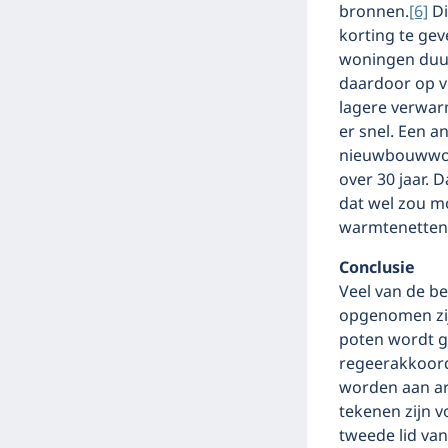
bronnen.
[6]
Di
korting te gev
woningen duur
daardoor op vo
lagere verwar
er snel. Een a
nieuwbouwwon
over 30 jaar. D
dat wel zou m
warmtenetten 
Conclusie
Veel van de b
opgenomen zij
poten wordt ge
regeerakkoord 
worden aan ar
tekenen zijn v
tweede lid va