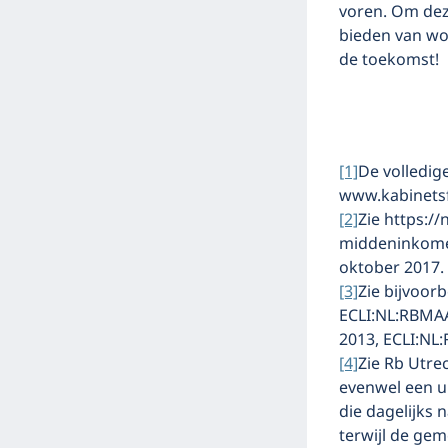
voren. Om deze
bieden van wo
de toekomst!
[1]
De volledige
www.kabinetsf
[2]
Zie https:/
middeninkomen
oktober 2017.
[3]
Zie bijvoor
ECLI:NL:RBMAA
2013, ECLI:NL
[4]
Zie Rb Utre
evenwel een u
die dagelijks 
terwijl de ge