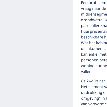
Een probleem d
vraag naar de
middensegmen
grondwettelij
particuliere h
huurprijzen al
beschikbare h
Wat het kabine
de inkomensaf
kan enkel met
personen bete
woning kunnen
vallen.
De kwaliteit e
Het element 
uitdrukking o
omgeving” in 
van verwarmen