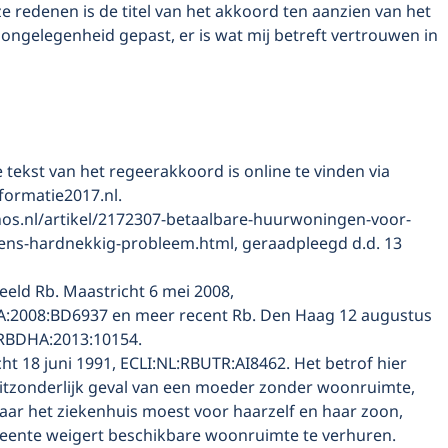
 redenen is de titel van het akkoord ten aanzien van het
ongelegenheid gepast, er is wat mij betreft vertrouwen in
 tekst van het regeerakkoord is online te vinden via
ormatie2017.nl.
/nos.nl/artikel/2172307-betaalbare-huurwoningen-voor-
s-hardnekkig-probleem.html, geraadpleegd d.d. 13
beeld Rb. Maastricht 6 mei 2008,
:2008:BD6937 en meer recent Rb. Den Haag 12 augustus
:RBDHA:2013:10154.
cht 18 juni 1991, ECLI:NL:RBUTR:AI8462. Het betrof hier
itzonderlijk geval van een moeder zonder woonruimte,
naar het ziekenhuis moest voor haarzelf en haar zoon,
meente weigert beschikbare woonruimte te verhuren.