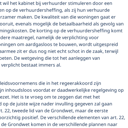
t wil het kabinet bij verhuurder stimuleren door een
en op de verhuurdersheffing, als zij hun verhuurde
zamer maken. De kwaliteit van die woningen gaat er
oruit, evenals mogelijk de betaalbaarheid als gevolg van
mingskosten. De korting op de verhuurdersheffing komt
ndere maatregel, namelijk de verplichting voor
ingen om aardgasloos te bouwen, wordt uitgespreid
aarmee zit er dus nog niet echt schot in de zaak, terwijl
oeten. De wetgeving die tot het aanleggen van
verplicht bestaat immers al.
eleidsvoornemens die in het regeerakkoord zijn
n inhoudsloos voordat er daadwerkelijke regelgeving op
zet. Het is te vroeg om te zeggen dat met het
op de juiste wijze nader invulling gegeven zal gaan
t. 22, tweede lid van de Grondwet, maar de eerste
oorzichtig positief. De verschillende elementen van art. 22,
n de Grondwet komen in de verschillende plannen naar