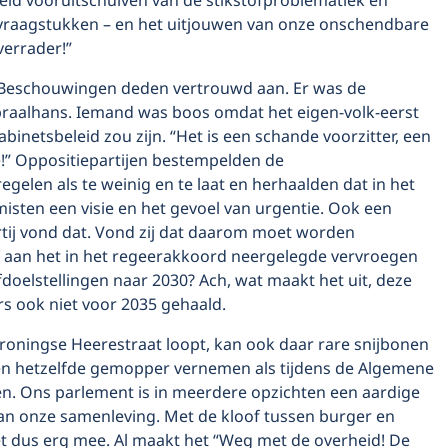
eid vooruitschuiven van de stikstofproblematiek en
vraagstukken – en het uitjouwen van onze onschendbare
verrader!”
Beschouwingen deden vertrouwd aan. Er was de
praalhans. Iemand was boos omdat het eigen-volk-eerst
binetsbeleid zou zijn. “Het is een schande voorzitter, een
!” Oppositiepartijen bestempelden de
gelen als te weinig en te laat en herhaalden dat in het
isten een visie en het gevoel van urgentie. Ook een
rtij vond dat. Vond zij dat daarom moet worden
aan het in het regeerakkoord neergelegde vervroegen
fdoelstellingen naar 2030? Ach, wat maakt het uit, deze
 ook niet voor 2035 gehaald.
roningse Heerestraat loopt, kan ook daar rare snijbonen
 hetzelfde gemopper vernemen als tijdens de Algemene
. Ons parlement is in meerdere opzichten een aardige
van onze samenleving. Met de kloof tussen burger en
het dus erg mee. Al maakt het “Weg met de overheid! De