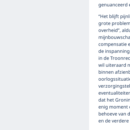
genuanceerd e
“Het blijft pi
grote problem
overheid”, al
mijnbouwschade
compensatie en
de inspanning
in de Troonr
wil uiteraard
binnen afzienb
oorlogssituati
verzorgingste
eventualiteite
dat het Groni
enig moment o
behoeve van d
en de verdere 