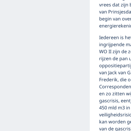
vrees dat zijn 
van Prinsjesda
begin van ove
energierekeni
Iedereen is he
ingrijpende m
WO II zijn de 
rijzen de pan 
oppositiepart
van Jack van G
Frederik, die
Correspondent
en zo zitten w
gascrisis, een
450 mld m3 in 
veiligheidsrisi
kan worden gec
van de gascris