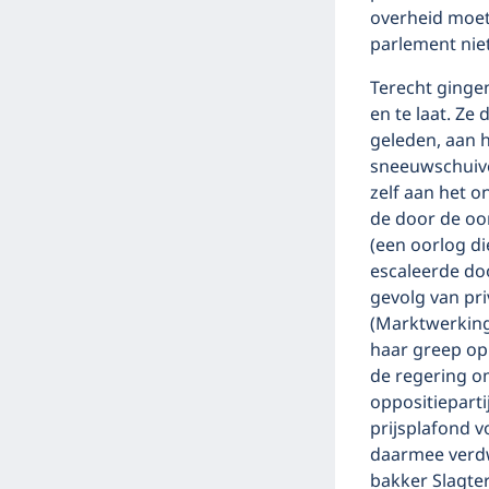
overheid moet
parlement nie
Terecht ginge
en te laat. Z
geleden, aan 
sneeuwschuive
zelf aan het o
de door de oor
(een oorlog d
escaleerde doo
gevolg van pr
(Marktwerking
haar greep op
de regering o
oppositiepart
prijsplafond v
daarmee verdw
bakker Slagter