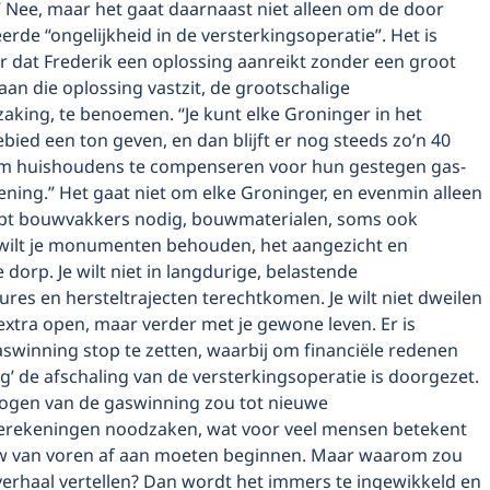
.” Nee, maar het gaat daarnaast niet alleen om de door
rde “ongelijkheid in de versterkingsoperatie”. Het is
 dat Frederik een oplossing aanreikt zonder een groot
an die oplossing vastzit, de grootschalige
aking, te benoemen. “Je kunt elke Groninger in het
ied een ton geven, en dan blijft er nog steeds zo’n 40
om huishoudens te compenseren voor hun gestegen gas-
ning.” Het gaat niet om elke Groninger, en evenmin alleen
ebt bouwvakkers nodig, bouwmaterialen, soms ook
e wilt je monumenten behouden, het aangezicht en
 dorp. Je wilt niet in langdurige, belastende
es en hersteltrajecten terechtkomen. Je wilt niet dweilen
xtra open, maar verder met je gewone leven. Er is
swinning stop te zetten, waarbij om financiële redenen
’ de afschaling van de versterkingsoperatie is doorgezet.
ogen van de gaswinning zou tot nieuwe
erekeningen noodzaken, wat voor veel mensen betekent
w van voren af aan moeten beginnen. Maar waarom zou
verhaal vertellen? Dan wordt het immers te ingewikkeld en