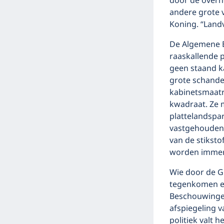
door de overh
andere grote 
Koning. “Land
De Algemene 
raaskallende 
geen staand ka
grote schande
kabinetsmaatre
kwadraat. Ze m
plattelandspa
vastgehouden 
van de stiksto
worden immers
Wie door de G
tegenkomen en
Beschouwingen
afspiegeling 
politiek valt 