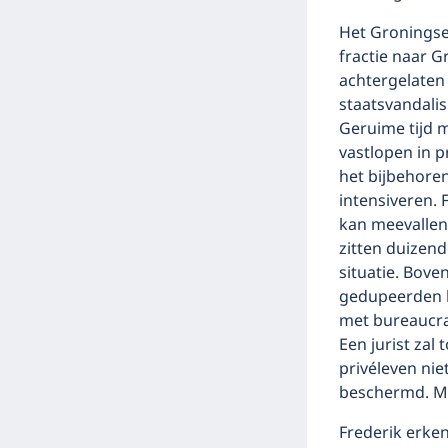
Het Groningse
fractie naar G
achtergelaten (
staatsvandali
Geruime tijd 
vastlopen in 
het bijbehore
intensiveren. 
kan meevallen.
zitten duizend
situatie. Bove
gedupeerden h
met bureaucra
Een jurist zal
privéleven ni
beschermd. Ma
Frederik erkent