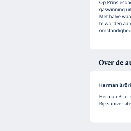
Op Prinsjesda
gaswinning ui
Met halve waa
te worden aan
omstandighed
Over de a
Herman Brör
Herman Brörin
Rijksuniversit