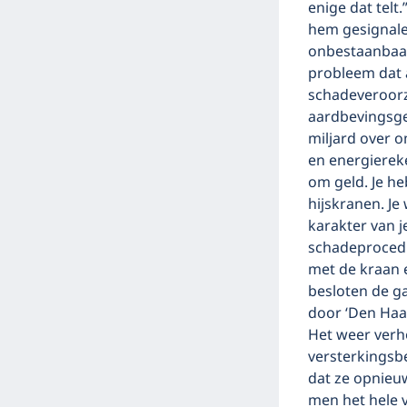
enige dat telt
hem gesignalee
onbestaanbaar
probleem dat a
schadeveroorz
aardbevingsgeb
miljard over 
en energiereke
om geld. Je h
hijskranen. J
karakter van je
schadeprocedur
met de kraan e
besloten de ga
door ‘Den Haag
Het weer verh
versterkingsb
dat ze opnieu
men het hele 