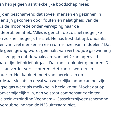
n heb je geen aantrekkelijke boodschap meer.
jnlijk en beschamend dat zoveel mensen en gezinnen in
en zijn gekomen door fouten en nalatigheid van de
dus de Troonrede onder verwijzing naar de
problematiek. “Alles is gericht op zo snel mogelijke
 zo snel mogelijk herstel. Helaas kost dat tijd, ondanks
en van veel mensen en een ruime inzet van middelen.” Dat
ede geen gewag wordt gemaakt van verhoogde gaswinning
 niet zeggen dat de waakvlam van het Groningenveld
are tijd definitief uitgaat. Dat moet ook niet gebeuren. De
e kan verder verslechteren. Het kan kil worden in
huizen. Het kabinet moet voorbereid zijn op
n. Maar slechts in geval van werkelijke nood kan het zijn
ngse gas weer als melkkoe in beeld komt. Mocht dat op
nvermijdelijk zijn, dan volstaat compensatiegeld ten
e treinverbinding Veendam – Gasselternijveenschemond
verdubbeling van de N33 uiteraard niet.