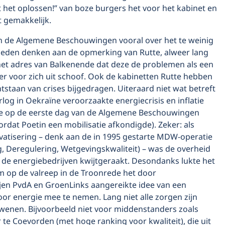
 het oplossen!” van boze burgers het voor het kabinet en
t gemakkelijk.
n de Algemene Beschouwingen vooral over het te weinig
e deden denken aan de opmerking van Rutte, alweer lang
het adres van Balkenende dat deze de problemen als een
r voor zich uit schoof. Ook de kabinetten Rutte hebben
ntstaan van crises bijgedragen. Uiteraard niet wat betreft
log in Oekraïne veroorzaakte energiecrisis en inflatie
ie op de eerste dag van de Algemene Beschouwingen
rdat Poetin een mobilisatie afkondigde). Zeker: als
ivatisering – denk aan de in 1995 gestarte MDW-operatie
, Deregulering, Wetgevingskwaliteit) – was de overheid
 de energiebedrijven kwijtgeraakt. Desondanks lukte het
m op de valreep in de Troonrede het door
ijen PvdA en GroenLinks aangereikte idee van een
oor energie mee te nemen. Lang niet alle zorgen zijn
enen. Bijvoorbeeld niet voor middenstanders zoals
 te Coevorden (met hoge ranking voor kwaliteit), die uit