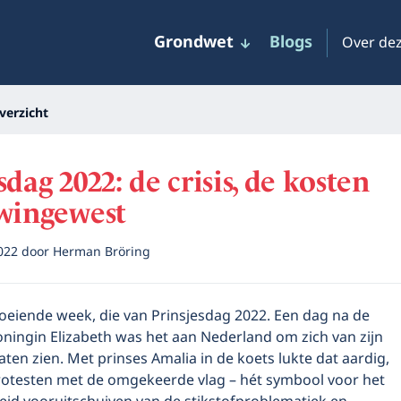
Grondwet
Blogs
Over dez
verzicht
sdag 2022: de crisis, de kosten
 wingewest
2022
door
Herman Bröring
oeiende week, die van Prinsjesdag 2022. Een dag na de
oningin Elizabeth was het aan Nederland om zich van zijn
laten zien. Met prinses Amalia in de koets lukte dat aardig,
otesten met de omgekeerde vlag – hét symbool voor het