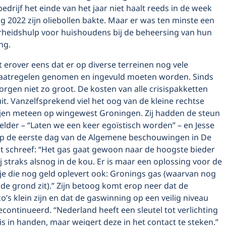
bedrijf het einde van het jaar niet haalt reeds in de week
g 2022 zijn oliebollen bakte. Maar er was ten minste een
rheidshulp voor huishoudens bij de beheersing van hun
ng.
t erover eens dat er op diverse terreinen nog vele
aatregelen genomen en ingevuld moeten worden. Sinds
zorgen niet zo groot. De kosten van alle crisispakketten
uit. Vanzelfsprekend viel het oog van de kleine rechtse
ijen meteen op wingewest Groningen. Zij hadden de steun
elder – “Laten we een keer egoïstisch worden” – en Jesse
 op de eerste dag van de Algemene beschouwingen in De
 schreef: “Het gas gaat gewoon naar de hoogste bieder
ij straks alsnog in de kou. Er is maar een oplossing voor de
tje die nog geld oplevert ook: Gronings gas (waarvan nog
de grond zit).” Zijn betoog komt erop neer dat de
co’s klein zijn en dat de gaswinning op een veilig niveau
ontinueerd. “Nederland heeft een sleutel tot verlichting
is in handen, maar weigert deze in het contact te steken.”