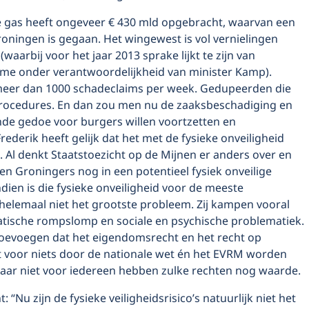
 gas heeft ongeveer € 430 mld opgebracht, waarvan een
roningen is gegaan. Het wingewest is vol vernielingen
waarbij voor het jaar 2013 sprake lijkt te zijn van
sme onder verantwoordelijkheid van minister Kamp).
meer dan 1000 schadeclaims per week. Gedupeerden die
procedures. En dan zou men nu de zaaksbeschadiging en
nde gedoe voor burgers willen voortzetten en
Frederik heeft gelijk dat het met de fysieke onveiligheid
 Al denkt Staatstoezicht op de Mijnen er anders over en
en Groningers nog in een potentieel fysiek onveilige
ndien is die fysieke onveiligheid voor de meeste
elemaal niet het grootste probleem. Zij kampen vooral
tische rompslomp en sociale en psychische problematiek.
 toevoegen dat het eigendomsrecht en het recht op
et voor niets door de nationale wet én het EVRM worden
ar niet voor iedereen hebben zulke rechten nog waarde.
: “Nu zijn de fysieke veiligheidsrisico’s natuurlijk niet het