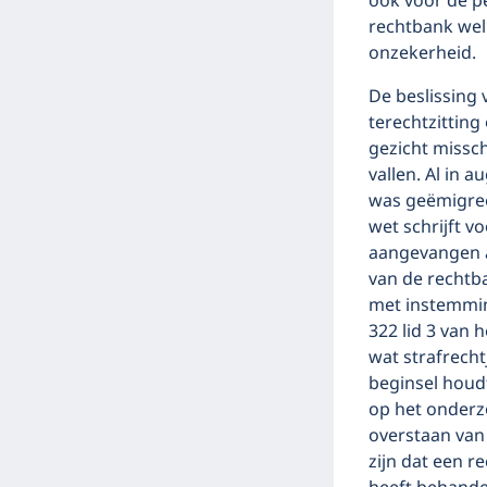
ook voor de p
rechtbank wel
onzekerheid.
De beslissing
terechtzittin
gezicht missch
vallen. Al in 
was geëmigre
wet schrijft 
aangevangen a
van de rechtba
met instemmin
322 lid 3 van 
wat strafrecht
beginsel houdt
op het onderzo
overstaan van 
zijn dat een r