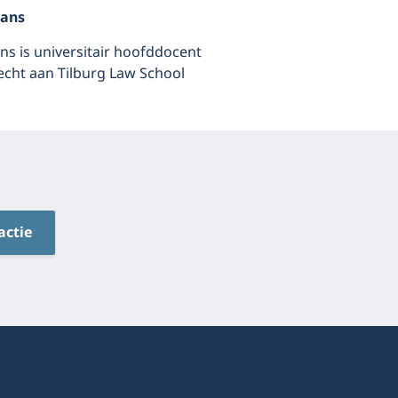
mans
ns is universitair hoofddocent
echt aan Tilburg Law School
actie