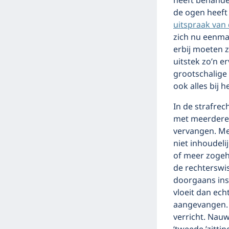
heeft behandel
de ogen heeft 
uitspraak van
zich nu eenma
erbij moeten z
uitstek zo’n e
grootschalige
ook alles bij h
In de strafrec
met meerdere 
vervangen. Mee
niet inhoudeli
of meer zogeh
de rechterswi
doorgaans ins
vloeit dan ec
aangevangen.
verricht. Nauw