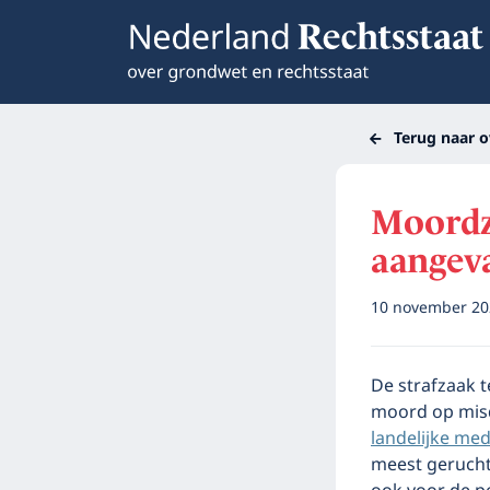
Terug naar o
Moordz
aangeva
10 november 2
De strafzaak 
moord op misda
landelijke med
meest geruchtm