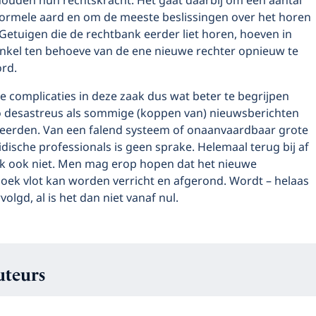
ouden hun rechtskracht. Het gaat daarbij om een aantal
formele aard en om de meeste beslissingen over het horen
Getuigen die de rechtbank eerder liet horen, hoeven in
 enkel ten behoeve van de ene nieuwe rechter opnieuw te
rd.
 de complicaties in deze zaak dus wat beter te begrijpen
zo desastreus als sommige (koppen van) nieuwsberichten
eerden. Van een falend systeem of onaanvaardbaar grote
idische professionals is geen sprake. Helemaal terug bij af
nk ook niet. Men mag erop hopen dat het nieuwe
zoek vlot kan worden verricht en afgerond. Wordt – helaas
olgd, al is het dan niet vanaf nul.
uteurs