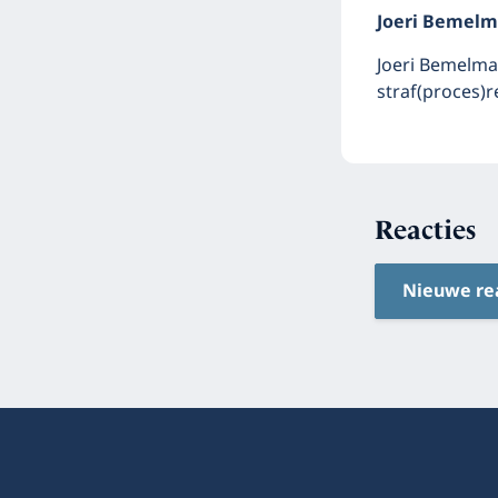
Joeri Bemel
Joeri Bemelma
straf(proces)r
Reacties
Nieuwe re