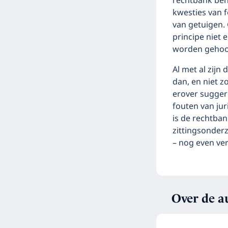
rechtbank beh
kwesties van 
van getuigen. 
principe niet
worden gehoo
Al met al zijn
dan, en niet 
erover sugger
fouten van jur
is de rechtba
zittingsonder
– nog even verv
Over de a