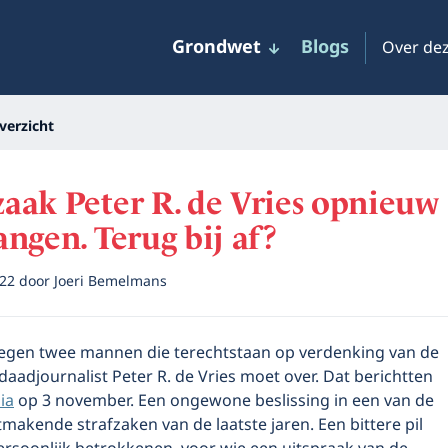
Grondwet
Blogs
Over dez
verzicht
aak Peter R. de Vries opnieuw
ngen. Terug bij af?
022
door
Joeri Bemelmans
tegen twee mannen die terechtstaan op verdenking van de
adjournalist Peter R. de Vries moet over. Dat berichtten
ia
op 3 november. Een ongewone beslissing in een van de
akende strafzaken van de laatste jaren. Een bittere pil