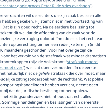
toegerekend (zo kopte bijvoorbeeld Mr. Online:
 rechter gooit proces Peter R. de Vries overhoop
”).
e verdachten wil de rechters die zijn zaak beslissen alle
n hebben gekeken. Hij stemt niet in met voortzetting van
 Dat is zijn goed recht. Na de eerdere beslissing tot
tekent dit wel dat de afdoening van de zaak voor de
nzienlijke vertraging oploopt. Inmiddels is het recht van
hten op berechting binnen een redelijke termijn (in dit
 16 maanden) geschonden. Voor het overige zijn de
 voor het vervolg van de strafzaak wat minder dramatisch
rantenkoppen (bijv. de Volkskrant: “
strafzaak moord
ies moet over
”) wellicht doen vermoeden. In de eerste
 het natuurlijk niet de
gehele
strafzaak die over moet, maar
oudelijke zittingsonderzoek van de rechtbank. Wat politie
an opsporingshandelingen hebben verricht, neemt geen
t bij dat de juridische beslissing tot het opnieuw
het zittingsonderzoek niet inhoudt dat echt álles
 Sommige handelingen en beslissingen van de ‘eerste’