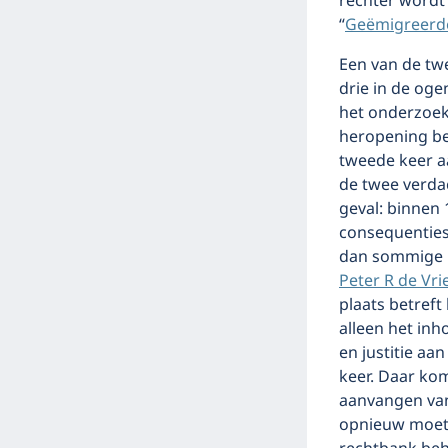
rechter wordt 
“
Geëmigreerde
Een van de twe
drie in de oge
het onderzoek.
heropening be
tweede keer aa
de twee verdac
geval: binnen
consequenties
dan sommige k
Peter R de Vr
plaats betreft
alleen het inh
en justitie a
keer. Daar kom
aanvangen van 
opnieuw moet.