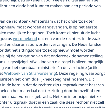
ersoonlijk betrokkenen, voor wie een uitspraak van de
licht een einde had kunnen maken aan een periode van
 van de rechtbank Amsterdam dat het onderzoek ter
g opnieuw moet worden aangevangen, is op het eerste
ien moeilijk te begrijpen. Toch komt zij niet uit de lucht
augustus
werd bekend
dat een van de rechters in de zaak
erd en daarom zou worden vervangen. De Nederlandse
voor dat het zittingsonderzoek opnieuw moet worden
ls bij de hervatting van dat onderzoek de samenstelling
nk is gewijzigd. Afwijking van die regel is alleen mogelijk
g van het openbaar ministerie én de verdachte (artikel
het
Wetboek van Strafvordering
). Deze regeling waarborgt
juristen het ‘onmiddellijkheidsbeginsel’ noemen. Dit
 in de kern in dat de rechter zijn uitspraak moet baseren
ek en het materiaal dat ter zitting door hemzelf of ten
hem naar voren is gebracht. Het kan in principe niet zo
echter uitspraak doet in een zaak die deze rechter niet zelf