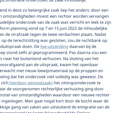
ngscombinatie onderzoekt de zaak inhoudelijk.
nd in deze zo belangrijke zaak liep het anders: door een
n omstandigheden moest een rechter worden vervangen
udelijke onderzoek van de zaak was verricht en leek te zijn
form planning vond op 7 en 15 juni 2022 de inhoudelijke
an de strafzaak tegen de twee verdachten plaats. Nadat
 op de terechtzitting was gesloten, zou de rechtbank op
induitspraak doen. De
live-uitzending
daarvan bij de
ep stond zelfs al geprogrammeerd. Pas daarna zou een
s naar het buitenland verhuizen. Na sluiting van het
voorafgaand aan de uitspraak, kwam het openbaar
verwacht met nieuw bewijsmateriaal op de proppen en
ling dat het onderzoek niet volledig was geweest. De
 zich
hierdoor genoodzaakt
het zittingsonderzoek te
ar de voorgenomen rechterlijke verhuizing ging door.
menstel van omstandigheden waardoor een nieuwe rechter
ingevlogen. Men gaat nogal kort door de bocht waar de
kkige gang van zaken aan uitsluitend de emigratie van de