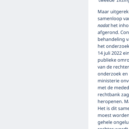
‘tweede ’zitti
Maar uitgereke
samenloop va
nadat
het inho
afgerond. Con
behandeling v
het onderzoek
14 juli 2022 e
publieke omro
van de rechter
onderzoek en 
ministerie on
met de medede
rechtbank zag
heropenen. Ma
Het is dit sa
moest worden 
gehele ongelu