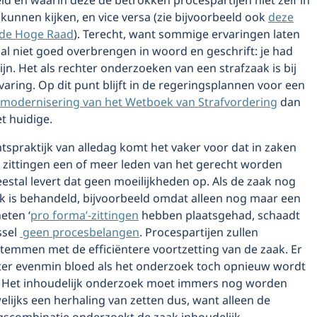
d en waarin deze de betrokken procespartijen niet zelf in
kunnen kijken, en vice versa (zie bijvoorbeeld ook
deze
 de Hoge Raad
). Terecht, want sommige ervaringen laten
al niet goed overbrengen in woord en geschrift: je had
ijn. Het als rechter onderzoeken van een strafzaak is bij
rvaring. Op dit punt blijft in de regeringsplannen voor een
modernisering van het Wetboek van Strafvordering
dan
et huidige.
htspraktijk van alledag komt het vaker voor dat in zaken
zittingen een of meer leden van het gerecht worden
stal levert dat geen moeilijkheden op. Als de zaak nog
jk is behandeld, bijvoorbeeld omdat alleen nog maar een
eten ‘
pro forma’-zittingen
hebben plaatsgehad, schaadt
ssel
geen procesbelangen
. Procespartijen zullen
temmen met de efficiëntere voortzetting van de zaak. Er
hter evenmin bloed als het onderzoek toch opnieuw wordt
 Het inhoudelijk onderzoek moet immers nog worden
elijks een herhaling van zetten dus, want alleen de