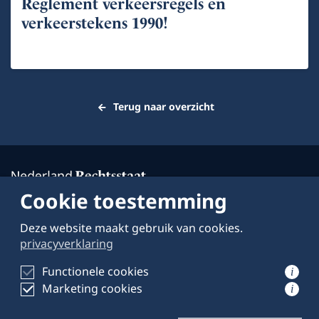
Reglement verkeersregels en
verkeerstekens 1990!
Terug naar overzicht
Cookie toestemming
Deze website maakt gebruik van cookies.
Over deze website
privacyverklaring
Schrijven voor
Functionele cookies
i
Marketing cookies
Privacyverklaring
i