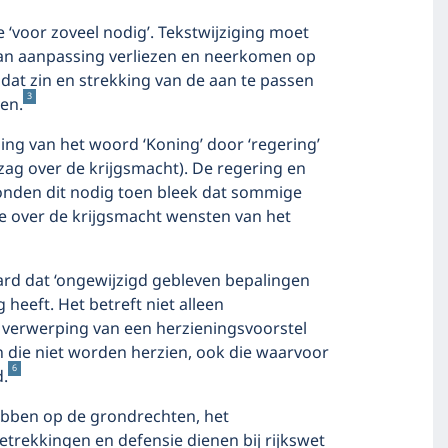
ie ‘voor zoveel nodig’. Tekstwijziging moet
 van aanpassing verliezen en neerkomen op
dat zin en strekking van de aan te passen
3
ven.
ing van het woord ‘Koning’ door ‘regering’
ezag over de krijgsmacht). De regering en
nden dit nodig toen bleek dat sommige
e over de krijgsmacht wensten van het
ard dat ‘ongewijzigd gebleven bepalingen
heeft. Het betreft niet alleen
 verwerping van een herzieningsvoorstel
n die niet worden herzien, ook die waarvoor
6
d.
ebben op de grondrechten, het
trekkingen en defensie dienen bij rijkswet