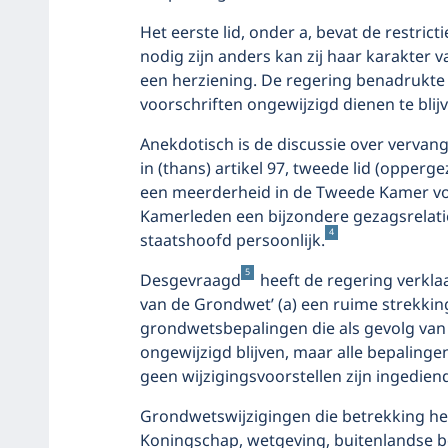
Het eerste lid, onder a, bevat de restrict
nodig zijn anders kan zij haar karakter
een herziening. De regering benadrukte 
voorschriften ongewijzigd dienen te blij
Anekdotisch is de discussie over vervang
in (thans) artikel 97, tweede lid (opperg
een meerderheid in de Tweede Kamer vo
Kamerleden een bijzondere gezagsrelati
4
staatshoofd persoonlijk.
5
Desgevraagd
heeft de regering verkla
van de Grondwet’ (a) een ruime strekking 
grondwetsbepalingen die als gevolg van
ongewijzigd blijven, maar alle bepalinge
geen wijzigingsvoorstellen zijn ingedien
Grondwetswijzigingen die betrekking h
Koningschap, wetgeving, buitenlandse be