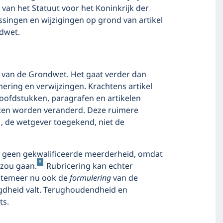
11 van het Statuut voor het Koninkrijk der
singen en wijzigingen op grond van artikel
ndwet.
ten van de Grondwet. Het gaat verder dan
mering en verwijzingen. Krachtens artikel
hoofdstukken, paragrafen en artikelen
ten worden veranderd. Deze ruimere
1, de wetgever toegekend, niet de
b) geen gekwalificeerde meerderheid, omdat
8
 zou gaan.
Rubricering kan echter
t temeer nu ook de
formulering
van de
gdheid valt. Terughoudendheid en
ts.