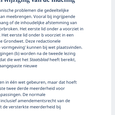
hnische problemen die gedeeltelijke
kan meebrengen. Vooral bij ingrijpende
hang of de inhoudelijke afstemming van
rbroken. Het eerste lid onder a voorziet in
 Het eerste lid onder b voorziet in een
 de Grondwet. Deze redactionele
ke vormgeving’ kunnen bij wet plaatsvinden.
zigingen (b) worden na de tweede lezing
at die wet het
Staatsblad
heeft bereikt,
e aangepaste nieuwe
en in één wet gebeuren, maar dat hoeft
eiste twee derde meerderheid voor
npassingen. De normale
 inclusief amendementsrecht van de
t de versterkte meerderheid bij