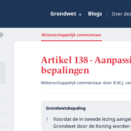
Grondwet
Blogs
Over dez
Wetenschappelijk commentaar
Artikel 138 - Aanpass
bepalingen
Wetenschappelijk commentaar door
B.M.J. v
Grondwetsbepaling
Voordat de in tweede lezing aange
Grondwet door de Koning worden b