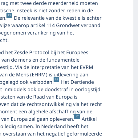
erdrag met twee derde meerderheid moeten
ische insteek is niet zonder reden in de
13
en.
De relevantie van de kwestie is echter
ijze waarop artikel 114 Grondwet verband
 toegenomen verankering van het
cht.
od het Zesde Protocol bij het Europees
n van de mens en de fundamentele
stijd. Via de interpretatie van het EVRM
van de Mens (EHRM) is uitlevering aan
15
pgelegd ook verboden.
Het Dertiende
t inmiddels ook de doodstraf in oorlogstijd.
idstaten van de Raad van Europa is
ven dat de rechtsontwikkeling via het recht
 moment een algehele afschaffing van de
17
 van Europa zal gaan opleveren.
Artikel
olledig samen. In Nederland heeft het
en overstaan van het negatief geformuleerde