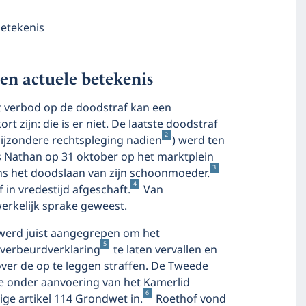
betekenis
en actuele betekenis
t verbod op de doodstraf kan een
zijn: die is er niet. De laatste doodstraf
2
ijzondere rechtspleging nadien
) werd ten
s Nathan op 31 oktober op het marktplein
3
 het doodslaan van zijn schoonmoeder.
4
f in vredestijd afgeschaft.
Van
werkelijk sprake geweest.
werd juist aangegrepen om het
5
 verbeurdverklaring
te laten vervallen en
ver de op te leggen straffen. De Tweede
e onder aanvoering van het Kamerlid
6
ge artikel 114 Grondwet in.
Roethof vond