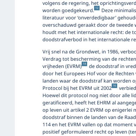
volgens de regering, het oprichtingsv
12
worden goedgekeurd.
Deze minimalist
literatuur voor ‘onverdedigbaar’ gehoud
overschaduwd geraakt door de tweede w
houdt met het internationale recht: de
doodstrafverbod in het internationale re
Vrij snel na de Grondwet, in 1986, verbo
Verdrag tot bescherming van de rechte
14
vrijheden (EVRM)
de doodstraf in vrede
door het Europees Hof voor de Rechten 
landen waar de doodstraf kan worden o
16
Protocol bij het EVRM uit 2002
verbied
Hoewel dit protocol nog niet door alle l
geratificeerd, heeft het EHRM al aangege
op leven uit artikel 2 EVRM op enigerlei
doodstraf binnen de landen van de Raad
114 en het EVRM vallen op dat moment v
positief geformuleerd recht op leven (t