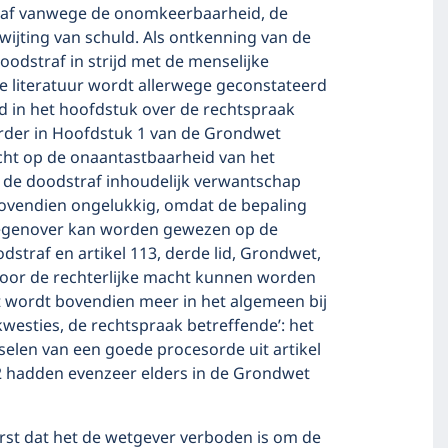
traf vanwege de onomkeerbaarheid, de
wijting van schuld. Als ontkenning van de
odstraf in strijd met de menselijke
ke literatuur wordt allerwege geconstateerd
d in het hoofdstuk over de rechtspraak
erder in Hoofdstuk 1 van de Grondwet
cht op de onaantastbaarheid van het
p de doodstraf inhoudelijk verwantschap
bovendien ongelukkig, omdat de bepaling
 tegenover kan worden gewezen op de
traf en artikel 113, derde lid, Grondwet,
 door de rechterlijke macht kunnen worden
 wordt bovendien meer in het algemeen bij
westies, de rechtspraak betreffende’: het
nselen van een goede procesorde uit artikel
122 hadden evenzeer elders in de Grondwet
eerst dat het de wetgever verboden is om de