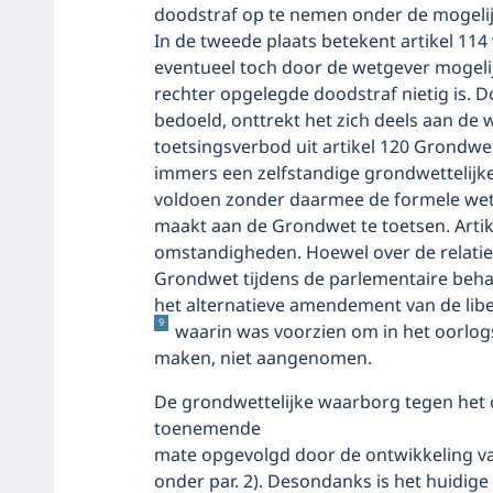
doodstraf op te nemen onder de mogelijk
In de tweede plaats betekent artikel 11
eventueel toch door de wetgever mogel
rechter opgelegde doodstraf nietig is. Do
bedoeld, onttrekt het zich deels aan de 
toetsingsverbod uit artikel 120 Grondwet
immers een zelfstandige grondwettelijke
voldoen zonder daarmee de formele wet 
maakt aan de Grondwet te toetsen. Artik
omstandigheden. Hoewel over de relatie 
Grondwet tijdens de parlementaire behan
het alternatieve amendement van de libe
9
waarin was voorzien om in het oorlog
maken, niet aangenomen.
De grondwettelijke waarborg tegen het o
toenemende
mate opgevolgd door de ontwikkeling van 
onder par. 2). Desondanks is het huidige