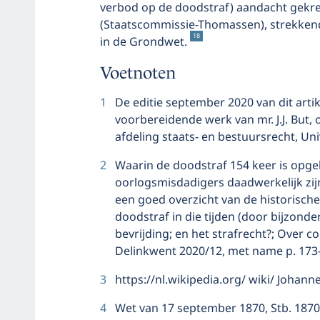
verbod op de doodstraf) aandacht gekr
(Staatscommissie-Thomassen), strekkend
18
in de Grondwet.
Voetnoten
1
De editie september 2020 van dit artik
voorbereidende werk van mr. J.J. But
afdeling staats- en bestuursrecht, Uni
2
Waarin de doodstraf 154 keer is opgel
oorlogsmisdadigers daadwerkelijk zijn
een goed overzicht van de historische
doodstraf in die tijden (door bijzonde
bevrijding; en het strafrecht?; Over co
Delinkwent 2020/12, met name p. 173
3
https://nl.wikipedia.org/ wiki/ Johan
4
Wet van 17 september 1870, Stb. 1870