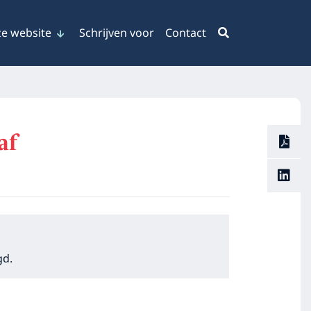
e website
Schrijven voor
Contact
af
gd.