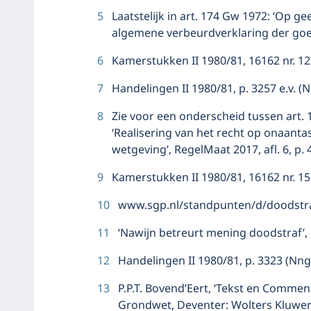
5
Laatstelijk in art. 174 Gw 1972: ‘Op g
algemene verbeurdverklaring der goe
6
Kamerstukken II 1980/81, 16162 nr. 12,
7
Handelingen II 1980/81, p. 3257 e.v. (N
8
Zie voor een onderscheid tussen art. 1
‘Realisering van het recht op onaant
wetgeving’, RegelMaat 2017, afl. 6, p. 
9
Kamerstukken II 1980/81, 16162 nr. 15 
10
www.sgp.nl/standpunten/d/doodstra
11
‘Nawijn betreurt mening doodstraf’
12
Handelingen II 1980/81, p. 3323 (Nng,
13
P.P.T. Bovend’Eert, ‘Tekst en Commen
Grondwet, Deventer: Wolters Kluwer