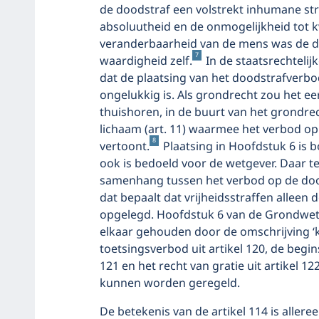
de doodstraf een volstrekt inhumane s
absoluutheid en de onmogelijkheid tot k
veranderbaarheid van de mens was de do
7
waardigheid zelf.
In de staatsrechtelij
dat de plaatsing van het doodstrafverbo
ongelukkig is. Als grondrecht zou het e
thuishoren, in de buurt van het grondre
lichaam (art. 11) waarmee het verbod o
8
vertoont.
Plaatsing in Hoofdstuk 6 is 
ook is bedoeld voor de wetgever. Daar
samenhang tussen het verbod op de doods
dat bepaalt dat vrijheidsstraffen alleen
opgelegd. Hoofdstuk 6 van de Grondwet
elkaar gehouden door de omschrijving ‘k
toetsingsverbod uit artikel 120, de begi
121 en het recht van gratie uit artikel 
kunnen worden geregeld.
De betekenis van de artikel 114 is aller