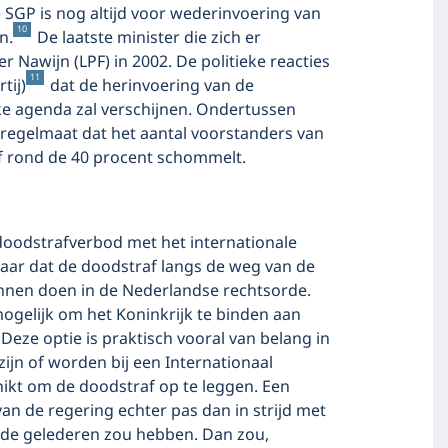
e SGP is nog altijd voor wederinvoering van
10
n.
De laatste minister die zich er
ter Nawijn (LPF) in 2002. De politieke reacties
11
tij)
dat de herinvoering van de
eke agenda zal verschijnen. Ondertussen
e regelmaat dat het aantal voorstanders van
f rond de 40 procent schommelt.
doodstrafverbod met het internationale
kbaar dat de doodstraf langs de weg van de
unnen doen in de Nederlandse rechtsorde.
mogelijk om het Koninkrijk te binden aan
eze optie is praktisch vooral van belang in
zijn of worden bij een Internationaal
hikt om de doodstraf op te leggen. Een
an de regering echter pas dan in strijd met
 de gelederen zou hebben. Dan zou,