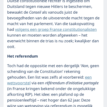
Duitse constitutionele rechter is ingesteld om
Duitsland tegen nieuwe Hitlers te beschermen,
bewaakt de
Conseil
als vanouds juist de
bevoegdheden van de uitvoerende macht tegen de
macht van het parlement. Van die taakopvatting
had
volgens een groep Franse constitutionalisten
kunnen en moeten worden afgeweken – het
evenwicht binnen de trias is nu zoek; kwalijker dan
ooit.
Het referendum
Toch had de oppositie met een dergelijk ‘
Non
, geen
schending van de Constitution’ rekening
gehouden. Een list was zelfs al voorbereid:
een
wetsvoorstel
via een
référendum d’initiative partagée
(in Franse kringen bekend onder de ongelukkige
afkorting RIP). Het idee: een plafond op de
pensioenleeftijd – niet hoger dan 62 jaar. Deze
wijze van wetgeving via referendum is mogelijk