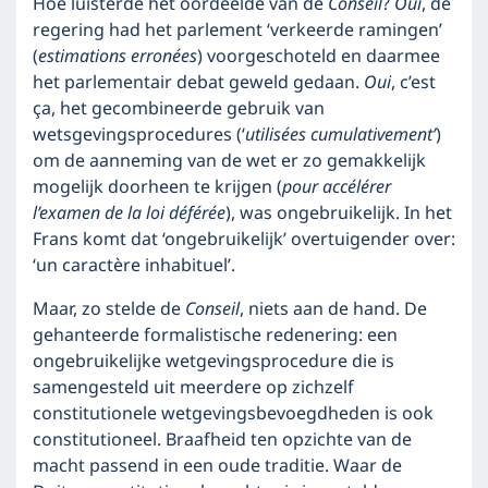
Hoe luisterde het oordeelde van de
Conseil
?
Oui
, de
regering had het parlement ‘verkeerde ramingen’
(
estimations erronées
) voorgeschoteld en daarmee
het parlementair debat geweld gedaan.
Oui
, c’est
ça, het gecombineerde gebruik van
wetsgevingsprocedures (‘
utilisées cumulativement’
)
om de aanneming van de wet er zo gemakkelijk
mogelijk doorheen te krijgen (
pour accélérer
l’examen de la loi déférée
), was ongebruikelijk. In het
Frans komt dat ‘ongebruikelijk’ overtuigender over:
‘un caractère inhabituel’.
Maar, zo stelde de
Conseil
, niets aan de hand. De
gehanteerde formalistische redenering: een
ongebruikelijke wetgevingsprocedure die is
samengesteld uit meerdere op zichzelf
constitutionele wetgevingsbevoegdheden is ook
constitutioneel. Braafheid ten opzichte van de
macht passend in een oude traditie. Waar de