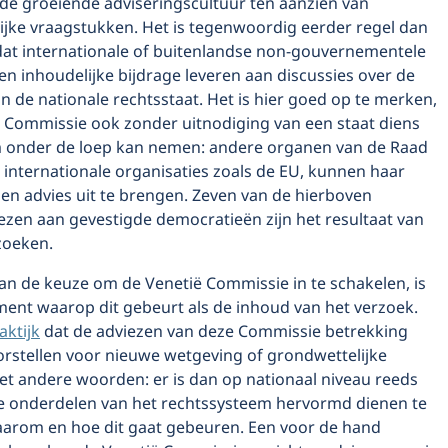
 de groeiende adviseringscultuur ten aanzien van
ijke vraagstukken. Het is tegenwoordig eerder regel dan
dat internationale of buitenlandse non-gouvernementele
en inhoudelijke bijdrage leveren aan discussies over de
n de nationale rechtsstaat. Het is hier goed op te merken,
ë Commissie ook zonder uitnodiging van een staat diens
 onder de loep kan nemen: andere organen van de Raad
 internationale organisaties zoals de EU, kunnen haar
en advies uit te brengen. Zeven van de hierboven
ezen aan gevestigde democratieën zijn het resultaat van
zoeken.
an de keuze om de Venetië Commissie in te schakelen, is
ent waarop dit gebeurt als de inhoud van het verzoek.
aktijk
dat de adviezen van deze Commissie betrekking
rstellen voor nieuwe wetgeving of grondwettelijke
et andere woorden: er is dan op nationaal niveau reeds
e onderdelen van het rechtssysteem hervormd dienen te
arom en hoe dit gaat gebeuren. Een voor de hand