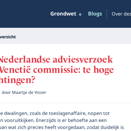
Grondwet
Blogs
Over dez
verzicht
Nederlandse adviesverzoek
Venetië commissie: te hoge
htingen?
1
door
Maartje de Visser
ke dwalingen, zoals de toeslagenaffaire, nopen tot
n vooruitkijken. Enerzijds is er behoefte aan een
van wat zich precies heeft voorgedaan, zodat duidelijk is