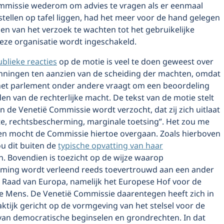
mmissie wederom om advies te vragen als er eenmaal
tellen op tafel liggen, had het meer voor de hand gelegen
en van het verzoek te wachten tot het gebruikelijke
ze organisatie wordt ingeschakeld.
ublieke reacties
op de motie is veel te doen geweest over
nningen ten aanzien van de scheiding der machten, omdat
f het parlement onder andere vraagt om een beoordeling
en van de rechterlijke macht. De tekst van de motie stelt
 de Venetië Commissie wordt verzocht, dat zij zich uitlaat
te, rechtsbescherming, marginale toetsing”. Het zou me
en mocht de Commissie hiertoe overgaan. Zoals hierboven
u dit buiten de
typische opvatting van haar
n. Bovendien is toezicht op de wijze waarop
ming wordt verleend reeds toevertrouwd aan een ander
 Raad van Europa, namelijk het Europese Hof voor de
e Mens. De Venetië Commissie daarentegen heeft zich in
ktijk gericht op de vormgeving van het stelsel voor de
an democratische beginselen en grondrechten. In dat