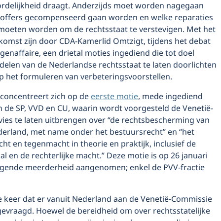
rdelijkheid draagt. Anderzijds moet worden nagegaan
soffers gecompenseerd gaan worden en welke reparaties
oeten worden om de rechtsstaat te verstevigen. Met het
komst zijn door CDA-Kamerlid Omtzigt, tijdens het debat
genaffaire, een drietal moties ingediend die tot doel
elen van de Nederlandse rechtsstaat te laten doorlichten
p het formuleren van verbeteringsvoorstellen.
 concentreert zich op de
eerste motie
, mede ingediend
n de SP, VVD en CU, waarin wordt voorgesteld de Venetië-
ies te laten uitbrengen over “de rechtsbescherming van
derland, met name onder het bestuursrecht” en “het
cht en tegenmacht in theorie en praktijk, inclusief de
l en de rechterlijke macht.” Deze motie is op 26 januari
gende meerderheid aangenomen; enkel de PVV-fractie
te keer dat er vanuit Nederland aan de Venetië-Commissie
gevraagd. Hoewel de bereidheid om over rechtsstatelijke