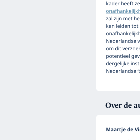
kader heeft z
onafhankelijk
zal zijn met h
kan leiden tot
onafhankelijk
Nederlandse v
om dit verzoek
potentieel ge
dergelijke ins
Nederlandse ‘t
Over de a
Maartje de Vi