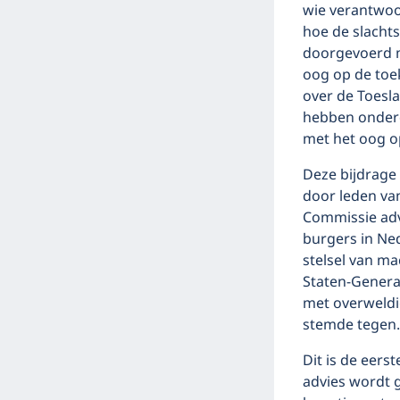
wie verantwoo
hoe de slacht
doorgevoerd m
oog op de toe
over de Toesla
hebben onderd
met het oog o
Deze bijdrage
door leden va
Commissie adv
burgers in Ne
stelsel van ma
Staten-Generaa
met overweldi
stemde tegen.
Dit is de eers
advies wordt 