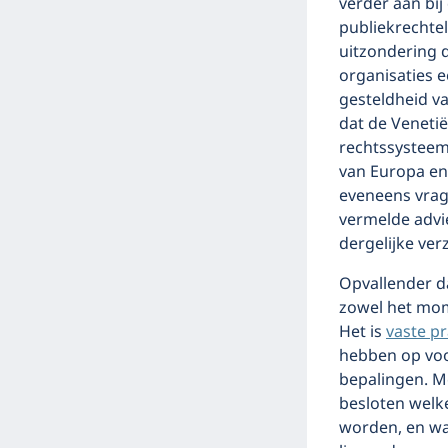
verder aan bij
publiekrechtel
uitzondering 
organisaties e
gesteldheid va
dat de Veneti
rechtssysteem
van Europa en
eveneens vrag
vermelde advi
dergelijke ver
Opvallender d
zowel het mom
Het is
vaste pr
hebben op voo
bepalingen. M
besloten welk
worden, en wa