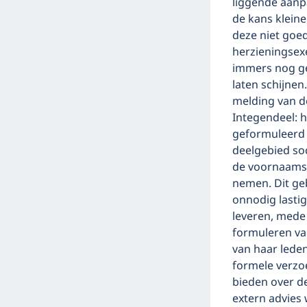
liggende aanp
de kans klein
deze niet goed
herzieningsexe
immers nog ge
laten schijnen
melding van d
Integendeel: 
geformuleerd d
deelgebied so
de voornaamst
nemen. Dit ge
onnodig lasti
leveren, mede 
formuleren va
van haar leden 
formele verzo
bieden over d
extern advies 