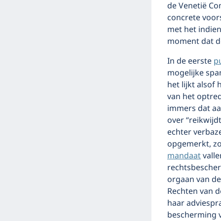
de Venetië Co
concrete voors
met het indien
moment dat de
In de eerste
p
mogelijke spa
het lijkt also
van het optred
immers dat aan
over “reikwijd
echter verbaz
opgemerkt, zo
mandaat
valle
rechtsbescher
orgaan van de
Rechten van d
haar adviespra
bescherming v