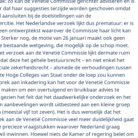
ak: zo kan de Venetië Commissie gerichter adviseren en is
er dat haar suggesties terzijde worden geschoven omdat
 aansluiten bij de doelstellingen van de
rcitie. Het Nederlandse verzoek lijkt dus prematuur: er is
en ontwerptekst waarover de Commissie haar licht kan
. Sterker nog, de motie van 26 januari maakt ook geen
e bestaande wetgeving, die mogelijk op de schop moet.
het verzoek aan de Venetië Commissie lijkt dermate ruim
at deze het gehele bestuursrecht – en niet enkel het
ciale zekerheidsrecht – alsmede de verhoudingen tussen
e Hoge Colleges van Staat onder de loep zou kunnen
brek aan inkadering kan het voor de Venetië Commissie
g maken om een overtuigend en bruikbaar advies te
gezien het feit dat het daadwerkelijke onderzoek en het
n aanbevelingen wordt uitbesteed aan een kleine groep
(meestal vijf tot zeven). Het is dus wenselijk dat het
ek aan de Venetië Commissie veel meer duidelijkheid gaat
e precieze vraagstukken waarover Nederland graag
wil inwinnen. Hoewel niets de Kamer of regering belet om