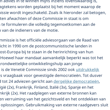
n advies in te winnen mijns inziens lovenswaardig is,
agtekens worden geplaatst bij het moment waarop de
ssie wordt ingeschakeld. Zoals ik hieronder zal betogen,
ten afwachten of deze Commissie in staat is om
 te formuleren die volledig tegemoetkomen aan de
 van de indieners van de motie.
missie is het officiële adviesorgaan van de Raad van
icht in 1990 om de postcommunistische landen in
ost-Europa bij te staan in de herinrichting van hun
. Hoewel haar mandaat aanvankelijk beperkt was tot het
grondwettelijke ontwikkelingshulp aan jonge
 is de Venetië Commissie sinds 2002 ook
uitdrukkelijk
ls vraagbaak voor gevestigde democratieën. Tot dusver
id tot 24 adviezen gericht aan
dergelijke democratieën
,
ë (2x), Frankrijk, Finland, Italië (3x), Spanje en het
nkrijk (2x). Het raadplegen van externe bronnen kan
en verruiming van het gezichtsveld en het ontdekken van
oplossingen. Gebruikmaking van externe raadgevers sluit