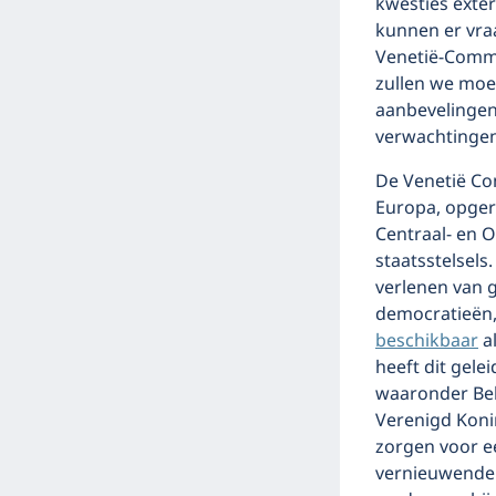
kwesties exter
kunnen er vra
Venetië-Commi
zullen we moe
aanbevelingen
verwachtingen
De Venetië Com
Europa, opger
Centraal- en O
staatsstelsels
verlenen van 
democratieën,
beschikbaar
a
heeft dit gele
waaronder Belgi
Verenigd Koni
zorgen voor e
vernieuwende 