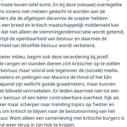
matie boven tafel komt. En bij deze (nieuwe) overlegelite
jns inziens niet meteen gedacht te worden aan de
lers die de afgelopen decennia de scepter hebben
t een breed en kritisch maatschappelijk middenveld kan
 dat niet alleen de stemmingendemocratie wordt getemd,
ertijd de openbaarheid van bestuur en daarmee de
rheid van ditzelfde bestuur wordt verbeterd.
beter milieu, begint ook deze verandering bij jezelf.
le rangen en standen dienen zich kritischer op te stellen
bestuur, maar vooral ook tegenover de (sociale) media.
elens en peilingen van Maurice de Hond of het Eén
epanel zijn wellicht goede graadmeters, maar kunnen
 het blikveld vertroebelen. En leiden daarmee niet tot een
bestuur of een beter controleerbare overheid. Kijk als
ker maar scherper naar trending topics op Twitter en
 om kritisch te blijven naar de besluitvorming van het
uur. Want alleen een samenleving met kritische burgers is
nd weer terug in zijn hok te krijgen.