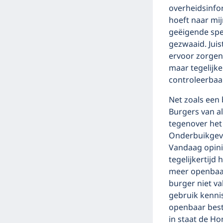
overheidsinfor
hoeft naar mi
geëigende spe
gezwaaid. Juis
ervoor zorgen
maar tegelijk
controleerbaa
Net zoals een 
Burgers van al
tegenover het 
Onderbuikgevo
Vandaag opini
tegelijkertijd
meer openbaar 
burger niet va
gebruik kennis
openbaar best
in staat de Ho