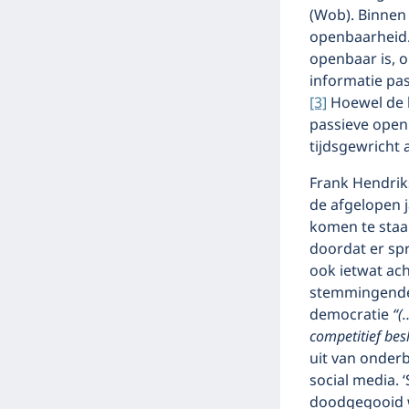
(Wob). Binnen
openbaarheid.
openbaar is, 
informatie pa
[3]
Hoewel de h
passieve openb
tijdsgewricht 
Frank Hendriks
de afgelopen 
komen te staan
doordat er sp
ook ietwat ac
stemmingende
democratie
“(
competitief be
uit van onderb
social media.
doodgegooid w