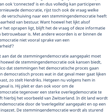
n ook ‘connected’ is en dus volledig kan participeren
ernieuwde democratie, rijst toch ook de vraag welke
 de verschuiving naar een stemmingendemocratie heeft
arheid van bestuur. Want hoewel het lijkt alsof
r het oprapen ligt, blijft het de vraag of deze informatie
en betrouwbaar is. Met andere woorden is er binnen de
ocratie niet vooral sprake van een
arheid’?
ft aan dat de stemmingendemocratie aangepakt moet
 hoewel de stemmingendemocratie ook kansen biedt,
isico dat stemmingen het democratische proces gaan
n democratisch proces wat in dat geval meer gaat lijken
kast, zo stelt Hendriks. Hetgeen nu volgens hem in
geval is. Hij pleit er dan ook voor om de
ocratie tegenover een sterke overlegdemocratie te
eft hierbij het voorbeeld van Zwitserland. In dit land wordt
democratie door de ‘overlegelite’ aangepakt en op een
 ingezet. De stemmingendemocratie wordt als sturend