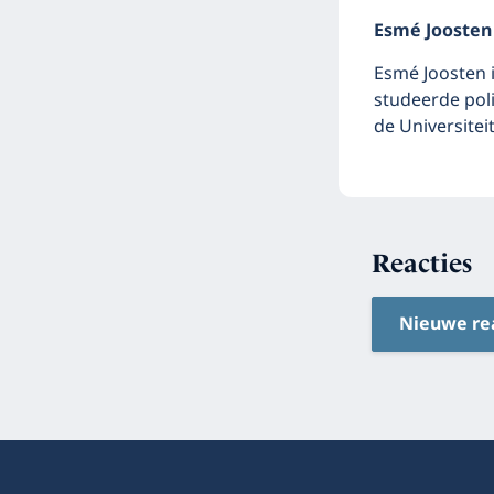
Esmé Joosten
Esmé Joosten i
studeerde poli
de Universite
Reacties
Nieuwe re