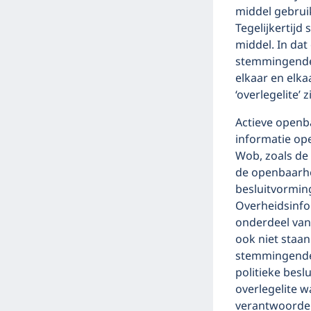
middel gebruik
Tegelijkertijd 
middel. In dat
stemmingende
elkaar en elka
‘overlegelite’ 
Actieve openb
informatie op
Wob, zoals de 
de openbaarhe
besluitvormin
Overheidsinfor
onderdeel van 
ook niet staa
stemmingende
politieke bes
overlegelite 
verantwoordel