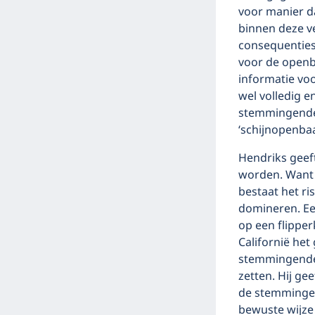
voor manier da
binnen deze v
consequenties
voor de openba
informatie voo
wel volledig 
stemmingendem
‘schijnopenba
Hendriks gee
worden. Want
bestaat het r
domineren. Ee
op een flipper
Californië het 
stemmingendem
zetten. Hij ge
de stemmingen
bewuste wijze