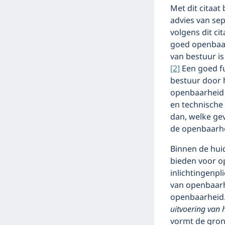
Met dit citaat
advies van se
volgens dit ci
goed openbaar
van bestuur is
[2]
Een goed fu
bestuur door 
openbaarheid 
en technische 
dan, welke ge
de openbaarhe
Binnen de huid
bieden voor o
inlichtingenpl
van openbaarh
openbaarheid.
uitvoering van 
vormt de gron