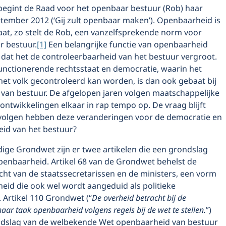
 begint de Raad voor het openbaar bestuur (Rob) haar
ptember 2012 (‘Gij zult openbaar maken’). Openbaarheid is
taat, zo stelt de Rob, een vanzelfsprekende norm voor
 bestuur.
[1]
Een belangrijke functie van openbaarheid
 dat het de controleerbaarheid van het bestuur vergroot.
nctionerende rechtsstaat en democratie, waarin het
het volk gecontroleerd kan worden, is dan ook gebaat bij
van bestuur. De afgelopen jaren volgen maatschappelijke
ontwikkelingen elkaar in rap tempo op. De vraag blijft
volgen hebben deze veranderingen voor de democratie en
id van het bestuur?
ige Grondwet zijn er twee artikelen die een grondslag
penbaarheid. Artikel 68 van de Grondwet behelst de
icht van de staatssecretarissen en de ministers, een vorm
eid die ook wel wordt aangeduid als politieke
 Artikel 110 Grondwet (“
De overheid betracht bij de
haar taak openbaarheid volgens regels bij de wet te stellen.
”)
dslag van de welbekende Wet openbaarheid van bestuur