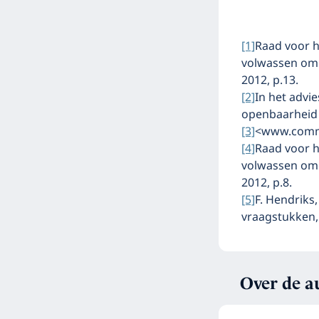
[1]
Raad voor h
volwassen omg
2012, p.13.
[2]
In het advi
openbaarheid 
[3]
<www.commu
[4]
Raad voor h
volwassen omg
2012, p.8.
[5]
F. Hendriks
vraagstukken, 
Over de a