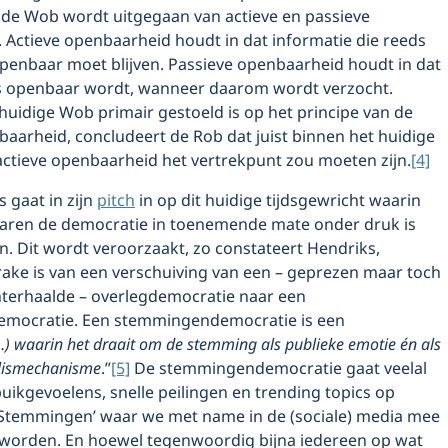
 de Wob wordt uitgegaan van actieve en passieve
 Actieve openbaarheid houdt in dat informatie die reeds
openbaar moet blijven. Passieve openbaarheid houdt in dat
s openbaar wordt, wanneer daarom wordt verzocht.
uidige Wob primair gestoeld is op het principe van de
aarheid, concludeert de Rob dat juist binnen het huidige
actieve openbaarheid het vertrekpunt zou moeten zijn.
[4]
 gaat in zijn
pitch
in op dit huidige tijdsgewricht waarin
jaren de democratie in toenemende mate onder druk is
. Dit wordt veroorzaakt, zo constateert Hendriks,
rake is van een verschuiving van een – geprezen maar toch
hterhaalde – overlegdemocratie naar een
mocratie. Een stemmingendemocratie is een
…) waarin het draait om de stemming als publieke emotie én als
slismechanisme
.”
[5]
De stemmingendemocratie gaat veelal
uikgevoelens, snelle peilingen en trending topics op
 ‘Stemmingen’ waar we met name in de (sociale) media mee
orden. En hoewel tegenwoordig bijna iedereen op wat