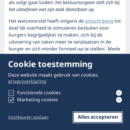
als volgt gaat luiden:
het bestuursorgaan stelt zich bij
het uitoefenen van zijn taak dienstbaar op.
Het wetsvoorstel heeft volgens de
omschrijving
tot
doel ‘de overheid te stimuleren besluiten voor
burgers begrijpelijker te maken, zich bij de
uitvoering van taken meer te verplaatsen in de
burger en zich minder formeel op te stellen.’ Mede
in dat kader is men voornemens het
Cookie toestemming
evenredigheidsbeginsel aan te passen (zie
daarover deze
podcast
), en wil men – daar wil ik
Deze website maakt gebruik van cookies.
hier de aandacht op vestigen – een uiting van het
privacyverklaring
dienstbaarheidsbeginsel in de Algemene wet
bestuursrecht codificeren.
Functionele cookies
i
Marketing cookies
i
Het dienstbaarheidsbeginsel
Het dienstbaarheidsbeginsel is in het
Alles accepteren
Voorkeuren opslaan
bestuursrecht niet echt tot ontwikkeling gekomen
Reageren
Opslaan
Delen op LinkedIn
zoals de algemene beginselen van behoorlijk