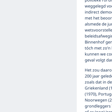
politieke rol d
weggelegd voo
indirect demo
met het beoor
alsmede de ju
wetsvoorstelle
beleidsafwegi
Binnenhof gem
tóch met zo’n 
kunnen we conc
geval volgt da
Het zou daarom
200 jaar geled
zoals dat in d
Griekenland (
(1970), Portuga
Noorwegen (20
grondleggers