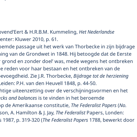
 Bovend’Eert & H.R.B.M. Kummeling,
Het Nederlandse
enter: Kluwer 2010, p. 61.
oemde passage uit het werk van Thorbecke in zijn bijdrage
ning van de Grondwet in 1848. Hij betoogde dat de Eerste
 grond en zonder doel’ was, mede wegens het ontbreken
ge reden voor haar bestaan en het ontbreken van de
voegdheid. Zie J.R. Thorbecke,
Bijdrage tot de herziening
 Leiden: P.H. van den Heuvell 1848, p. 44-50.
tige uiteenzetting over de verschijningsvormen en het
ecks and balances
is te vinden in het beroemde
 de Amerikaanse constitutie,
The Federalist Papers
(
No.
ison, A. Hamilton & J. Jay,
The Federalist
Papers, Londen:
1987, p. 319-320 (
The Federalist Papers
1788, bewerkt door