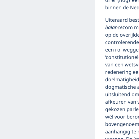
of er (nog) ‘e
binnen de Nede
Uiteraard bes
balances
’om m
op de overijl
controlerende
een rol wegge
‘constitution
van een wetsvo
redenering een
doelmatigheid 
dogmatische a
uitsluitend o
afkeuren van w
gekozen parle
wél voor beroe
bovengenoemde
aanhangig te m