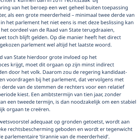
chters’ kunnen dan in zo’n ‘rechtszaak’ bij
ring van het beroep een wet geheel buiten toepassing
ter, als een grote meerderheid – minimaal twee derde van
n het parlement het niet eens is met deze beslissing kan
 het oordeel van de Raad van State terugdraaien,
t toch blijft gelden. Op die manier heeft het direct
gekozen parlement wel altijd het laatste woord.
 van State hierdoor grote invloed op het
es krijgt, moet dit orgaan op zijn minst indirect
en door het volk. Daarom zou de regering kandidaat-
en voordragen bij het parlement, dat vervolgens met
 derde van de stemmen de rechters voor een relatief
periode kiest. Een ambtstermijn van tien jaar, zonder
an een tweede termijn, is dan noodzakelijk om een stabiel
jk orgaan te creëren.
wetsvoorstel adequaat op gronden getoetst, wordt aan
ieke rechtsbescherming geboden en wordt er tegenwicht
e parlementaire ‘tirannie van de meerderheid’.