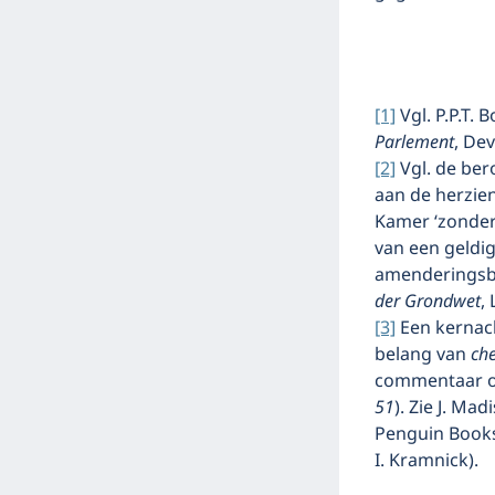
[1]
Vgl. P.P.T.
Parlement
, Dev
[2]
Vgl. de ber
aan de herzie
Kamer ‘zonder
van een geldi
amenderingsbe
der Grondwet
,
[3]
Een kernach
belang van
ch
commentaar op
51
). Zie J. Mad
Penguin Books 
I. Kramnick).