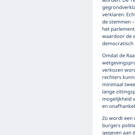
worden. De ‘re
gegrondverkla
verklaren. Ech
de stemmen – i
het parlement
waardoor de we
democratisch 
Omdat de Raad
wetgevingsproc
verkozen word
rechters kunn
minimaal twee
lange zittings
mogelijkheid v
en onafhankeli
Zo wordt een 
burgers polit
gegeven aan d