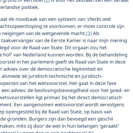
en grond of een doel’
[2]
is voor het bestaan van een senaat
rlandse politiek.
taat de noodzaak van een systeem van ‘
checks and
achtsopeenhoping te voorkomen: er moet controle zijn
de neigingen van de wetgevende macht.
[3]
Als
 taakvervanger van de Eerste Kamer is naar mijn mening
legd voor de Raad van State. Dit orgaan zou het
ele hof’ van Nederland kunnen worden. Bij de behandeling
orstel in het parlement geeft de Raad van State in deze
 advies over de democratische legitimiteit en
alsmede de juridisch-technische en juridisch-
specten van het wetsvoorstel. Het gaat in deze fase
m een advies: de beslissingsbevoegdheid voor het goed- en
etsvoorstellen ligt primair bij het direct democratisch
ment. Een aangenomen wetsvoorstel wordt vervolgens
p opengesteld bij de Raad van State, op basis van
 gronden. Burgers zijn dan bevoegd een geschil
aken, mits zij door de wet in hun belangen ‘geraakt’