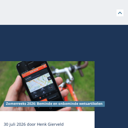
Zomerreeks 2026: Beminde en onbeminde wetsartikelen
30 juli 2026
door
Henk Gierveld