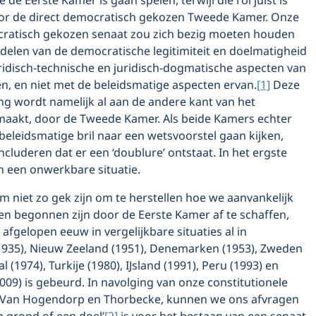
ie de Eerste Kamer is gaan spelen, terwijl die rol juist is
r de direct democratisch gekozen Tweede Kamer. Onze
cratisch gekozen senaat zou zich bezig moeten houden
delen van de democratische legitimiteit en doelmatigheid
ridisch-technische en juridisch-dogmatische aspecten van
n, en niet met de beleidsmatige aspecten ervan.
[1]
Deze
ng wordt namelijk al aan de andere kant van het
aakt, door de Tweede Kamer. Als beide Kamers echter
beleidsmatige bril naar een wetsvoorstel gaan kijken,
luderen dat er een ‘doublure’ ontstaat. In het ergste
n een onwerkbare situatie.
 niet zo gek zijn om te herstellen hoe we aanvankelijk
en begonnen zijn door de Eerste Kamer af te schaffen,
e afgelopen eeuw in vergelijkbare situaties al in
1935), Nieuw Zeeland (1951), Denemarken (1953), Zweden
l (1974), Turkije (1980), IJsland (1991), Peru (1993) en
09) is gebeurd. In navolging van onze constitutionele
 Van Hogendorp en Thorbecke, kunnen we ons afvragen