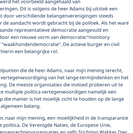
werd het voorbeeld aangehaald van
ringen. Dit is volgens de heer Adams bij uitstek een
 door verschillende belangenverenigingen steeds
de aandacht wordt gebracht bij de politiek. Als het ware
aande representatieve democratie aangevuld en
door een nieuwe vorm van democratie:“monitory
 “waakhondendemocratie”. De actieve burger en civil
hierin een belangrijke rol.
elpunten die de heer Adams, naar mijn mening terecht,
e vertegenwoordiging van het lange-termijndenken en het
ng. De meeste organisaties die invloed proberen uit te
ze multiple politica vertegenwoordigen namelijk een
 die manier is het moeilijk zicht te houden op de lange
t algemeen belang.
er, naar mijn mening, een moeilijkheid in de transparantie
e politica. De Verenigde Naties, de Europese Unie,
nsenrechtenorganisaties en zelfs Stichting Wakker Dier