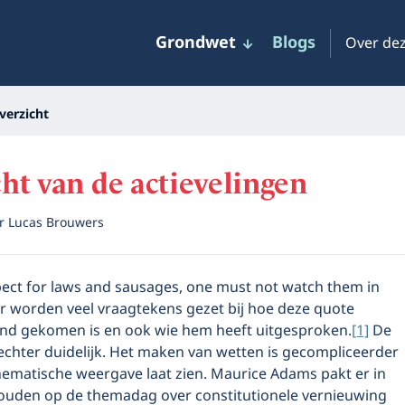
Grondwet
Blogs
Over dez
verzicht
t van de actievelingen
or
Lucas Brouwers
pect for laws and sausages, one must not watch them in
Er worden veel vraagtekens gezet bij hoe deze quote
tand gekomen is en ook wie hem heeft uitgesproken.
[1]
De
echter duidelijk. Het maken van wetten is gecompliceerder
hematische weergave laat zien. Maurice Adams pakt er in
ehouden op de themadag over constitutionele vernieuwing