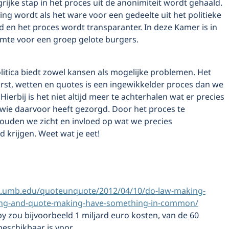
rijke stap in het proces uit de anonimiteit wordt gehaald.
g wordt als het ware voor een gedeelte uit het politieke
 en het proces wordt transparanter. In deze Kamer is in
imte voor een groep gelote burgers.
litica biedt zowel kansen als mogelijke problemen. Het
st, wetten en quotes is een ingewikkelder proces dan we
ierbij is het niet altijd meer te achterhalen wat er precies
 wie daarvoor heeft gezorgd. Door het proces te
houden we zicht en invloed op wat we precies
 krijgen. Weet wat je eet!
gs.umb.edu/quoteunquote/2012/04/10/do-law-making-
ng-and-quote-making-have-something-in-common/
y zou bijvoorbeeld 1 miljard euro kosten, van de 60
 beschikbaar is voor