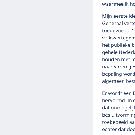
waarmee ik ho
Mijn eerste id
Generaal vert
toegevoegd: “
volksvertegen
het publieke 
gehele Nederl
houden met mi
naar voren ge
bepaling word
algemeen best
Er wordt een 
hervormd. In 
dat onmogelijk
besluitvorming
toebedeeld aan
echter dat doo