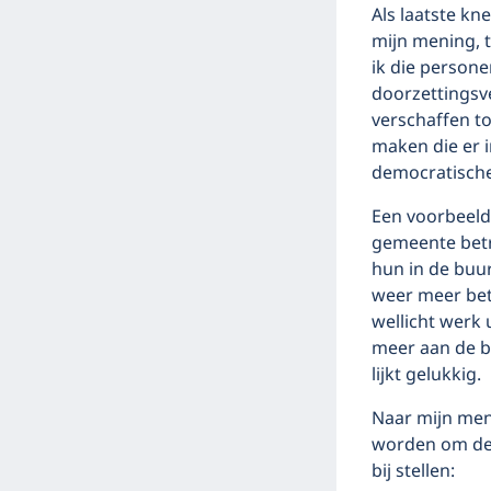
Als laatste kn
mijn mening, t
ik die personen
doorzettingsv
verschaffen to
maken die er i
democratische
Een voorbeeld 
gemeente betr
hun in de buur
weer meer bet
wellicht werk 
meer aan de b
lijkt gelukkig.
Naar mijn men
worden om de d
bij stellen: