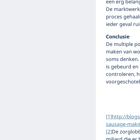
een erg belang
De marktwerkin
proces gehaald
ieder geval ru
Conclusie
De multiple po
maken van wor
soms denken. H
is gebeurd en
controleren, 
voorgeschoteld
[1]
http://blo
sausage-maki
[2]
De zorglobb
miljard die er