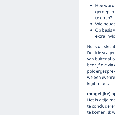
Hoe worde
geroepen v
te doen?
Wie houdt
Op basis 
extra inv
Nu is dit slec
De drie vragen
van buitenaf o
bedrijf die vi
poldergesprek
we een evenre
legitimiteit.
(mogelijke) o
Het is altijd 
te concludere
te komen. Ik w