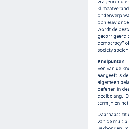
vragenrondje 
klimaatverande
onderwerp wat
opnieuw onder 
wordt de best
gecorrigeerd 
democracy” of
society spelen 
Knelpunten
Een van de kn
aangeeft is d
algemeen bela
oefenen in de
deelbelang. Op
termijn en he
Daarnaast zit 
van de multipl
vakbonden, me