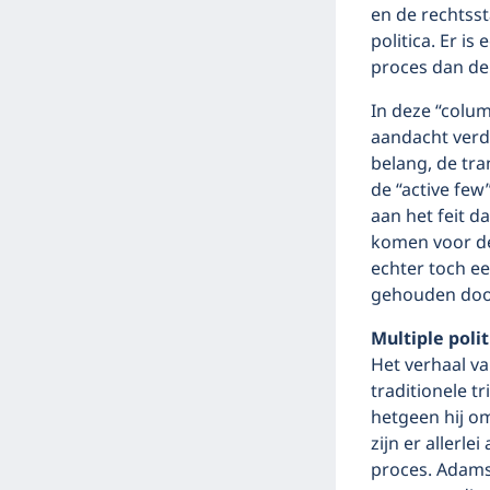
en de rechtsst
politica. Er is
proces dan de 
In deze “colum
aandacht verdi
belang, de tr
de “active fe
aan het feit d
komen voor de
echter toch ee
gehouden doo
Multiple polit
Het verhaal v
traditionele t
hetgeen hij oms
zijn er allerl
proces. Adams 