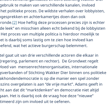
gebruik te maken van verschillende kanalen, invloed
het politieke proces. De wildste verhalen over lobbyisten,
gesprekken en achterkamertjes doen dan ook
 ronde.
[2]
Hoe heftig deze processen precies zijn is echter
de leek” en misschien alleen echt bekend bij de lobbyisten
f. Het proces van multiple politica is hierdoor moeilijk te
et is daarbij soms lastig om te zien hoe invloed kan
efend, wat het actieve burgerschap belemmert.
el gaat uit van drie verschillende actoren die elkaar in
regering, parlement en rechter). De Grondwet regelt
vloed van mensenrechtenorganisaties, internationale
verbanden of Stichting Wakker Dier binnen ons politieke
akhondendemocratie is op die manier een spel zonder
gszins overgelaten is aan “de vrije markt”. Adams geeft in
echt aan dat dit “marktdenken” en democratie niet altijd
aan. Het is daarbij ook de vraag hoe deze “nieuwe”
timeerd zijn om invloed uit te oefenen.