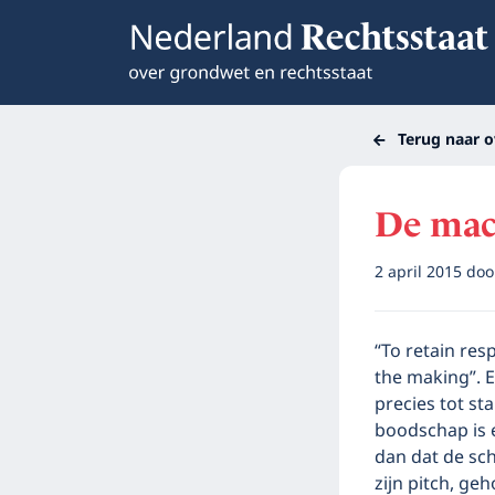
Terug naar o
De mach
2 april 2015
do
“To retain res
the making”. 
precies tot s
boodschap is 
dan dat de sc
zijn pitch, g