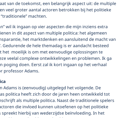
aat van de toekomst, een belangrijk aspect uit: de multiple
 een veel groter aantal actoren betrokken bij het politieke
“traditionele” machten.
n” wil ik ingaan op vier aspecten die mijn inziens extra
enen in dit aspect van multiple politica: het algemeen
ansparantie, het marktdenken en aansluitend de macht van
w”. Gedurende de hele themadag is er aandacht besteed
at het moeilijk is om met eenvoudige oplossingen te
ze veelal complexe ontwikkelingen en problemen. Ik ga
n poging doen. Eerst zal ik kort ingaan op het verhaal
r professor Adams.
ica
an Adams is (eenvoudig) uitgelegd het volgende. De
rias politica heeft zich door de jaren heen ontwikkeld tot
chrijft als multiple politica. Naast de traditionele spelers
ei actoren die invloed kunnen uitoefenen op het politieke
spreekt hierbij van wederzijdse beïnvloeding. In het