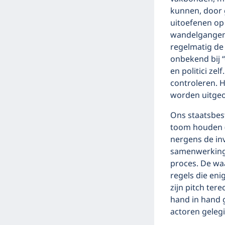
kunnen, door 
uitoefenen op 
wandelgangen
regelmatig de
onbekend bij “
en politici zel
controleren. H
worden uitgeo
Ons staatsbest
toom houden (
nergens de in
samenwerkings
proces. De wa
regels die eni
zijn pitch ter
hand in hand g
actoren gelegi