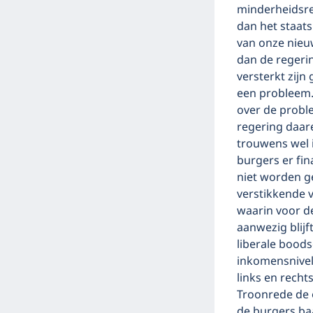
minderheidsre
dan het staat
van onze nieu
dan de regerin
versterkt zijn
een probleem.
over de probl
regering daar
trouwens wel 
burgers er fin
niet worden g
verstikkende v
waarin voor de
aanwezig blijf
liberale bood
inkomensnivel
links en recht
Troonrede de 
de burgers ba