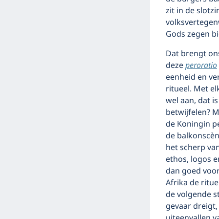
zit in de slot
volksvertegen
Gods zegen bi
Dat brengt ons
deze
peroratio
eenheid en ver
ritueel. Met 
wel aan, dat 
betwijfelen? 
de Koningin p
de balkonscèn
het scherp van
ethos, logos en
dan goed voo
Afrika de ritu
de volgende ste
gevaar dreigt,
uiteenvallen v