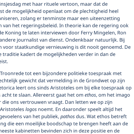
rinsjesdag met haar rituele vertoon, maar dat de
t de mogelijkheid openlaat om de plechtigheid heel
aniseren, zolang er tenminste maar een uiteenzetting
 van het regeringsbeleid. In theorie kan de regering ook
de Koning te laten interviewen door Ferry Mingelen, Ron
andere journalist van dienst. Ondenkbaar natuurlijk. Bij
en voor staatkundige vernieuwing is dit nooit genoemd. De
e traditie kadert de mogelijkheden verder in dan de
ist.
Troonrede tot een bijzondere politieke toespraak met
echtelijk gewicht dat vermelding in de Grondwet op zijn
retorica leert ons sinds Aristoteles om bij elke toespraak op
 acht te slaan. Allereerst gaat het om
ethos
, om het imago
 die ons vertrouwen vraagt. Dan letten we op zijn
Aristoteles
logos
noemt. En daaronder speelt altijd het
gevoelens van het publiek,
pathos
dus. Wat ethos betreft
ing die een moeilijke boodschap te brengen heeft aan de
eeste kabinetten bevinden zich in deze positie en de