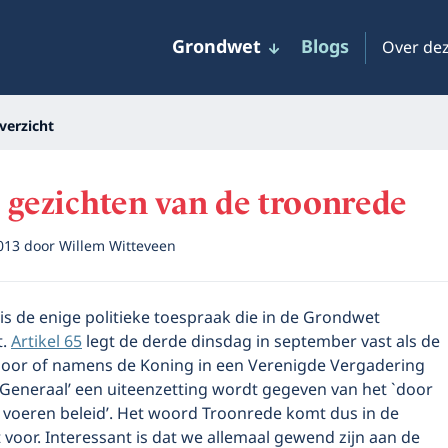
Grondwet
Blogs
Over dez
verzicht
 gezichten van de troonrede
2013
door
Willem Witteveen
s de enige politieke toespraak die in de Grondwet
t.
Artikel 65
legt de derde dinsdag in september vast als de
oor of namens de Koning in een Verenigde Vergadering
-Generaal’ een uiteenzetting wordt gegeven van het `door
e voeren beleid’. Het woord Troonrede komt dus in de
voor. Interessant is dat we allemaal gewend zijn aan de