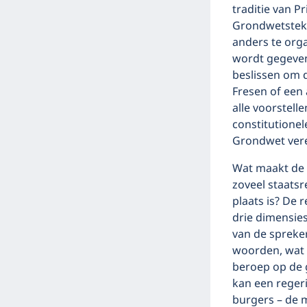
traditie van P
Grondwetsteks
anders te org
wordt gegeven
beslissen om 
Fresen of een 
alle voorstell
constitutionel
Grondwet vere
Wat maakt de 
zoveel staatsr
plaats is? De 
drie dimensies
van de spreker
woorden, wat 
beroep op de 
kan een reger
burgers – de m