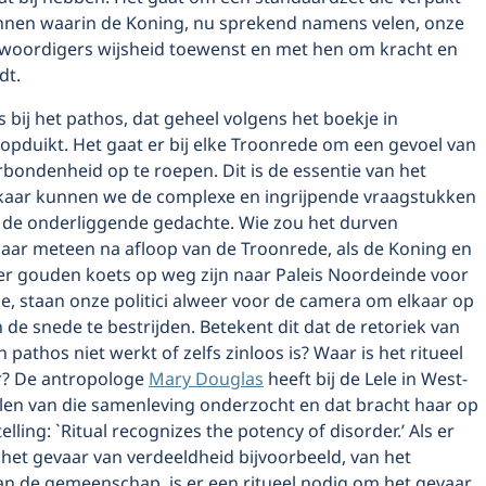
zinnen waarin de Koning, nu sprekend namens velen, onze
woordigers wijsheid toewenst en met hen om kracht en
dt.
 bij het pathos, dat geheel volgens het boekje in
opduikt. Het gaat er bij elke Troonrede om een gevoel van
bondenheid op te roepen. Dit is de essentie van het
elkaar kunnen we de complexe en ingrijpende vraagstukken
is de onderliggende gedachte. Wie zou het durven
Maar meteen na afloop van de Troonrede, als de Koning en
er gouden koets op weg zijn naar Paleis Noordeinde voor
e, staan onze politici alweer voor de camera om elkaar op
 de snede te bestrijden. Betekent dit dat de retoriek van
 pathos niet werkt of zelfs zinloos is? Waar is het ritueel
r? De antropologe
Mary Douglas
heeft bij de Lele in West-
elen van die samenleving onderzocht en dat bracht haar op
lling: `Ritual recognizes the potency of disorder.’ Als er
 het gevaar van verdeeldheid bijvoorbeeld, van het
an de gemeenschap, is er een ritueel nodig om het gevaar