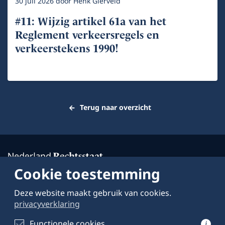
30 juli 2026
door
Henk Gierveld
#11: Wijzig artikel 61a van het
Reglement verkeersregels en
verkeerstekens 1990!
Terug naar overzicht
Cookie toestemming
Deze website maakt gebruik van cookies.
Over deze website
privacyverklaring
Schrijven voor
Functionele cookies
i