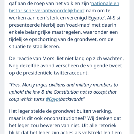
gaf aan de roep van het volk en zijn ‘
nationale en
historische verantwoordelijkheid
’ nam om te
werken aan een ‘sterk en verenigd Egypte’. Al-Sisi
presenteerde hierbij een ‘road-map’ met daarin
enkele belangrijke maatregelen, waaronder een
tijdelijke opschorting van de grondwet, om de
situatie te stabiliseren.
De reactie van Morsi liet niet lang op zich wachten.
Nog dezelfde avond verscheen de volgende tweet
op de presidentiële twitteraccount:
“Pres. Morsy urges civilians and military members to
uphold the law & the Constitution not to accept that
coup which turns
#Egypt
backwards”
Het leger stelde de grondwet buiten werking,
maar is dit ook onconstitutioneel? Wij denken dat
het leger zou beweren van niet. Uit alle retoriek
blijkt dat het leger zijn acties als volstrekt legitiem