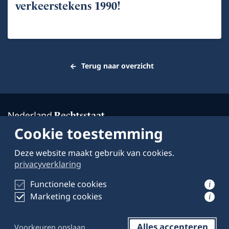
verkeerstekens 1990!
Terug naar overzicht
Cookie toestemming
Deze website maakt gebruik van cookies.
Over deze website
privacyverklaring
Schrijven voor
Functionele cookies
i
Marketing cookies
Privacyverklaring
i
Alles accepteren
Voorkeuren opslaan