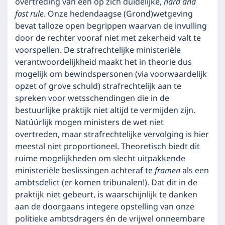
overtreding van een op zich duidelijke,
hard and
fast rule
. Onze hedendaagse (Grond)wetgeving
bevat talloze open begrippen waarvan de invulling
door de rechter vooraf niet met zekerheid valt te
voorspellen. De strafrechtelijke ministeriële
verantwoordelijkheid maakt het in theorie dus
mogelijk om bewindspersonen (via voorwaardelijk
opzet of grove schuld) strafrechtelijk aan te
spreken voor wetsschendingen die in de
bestuurlijke praktijk niet altijd te vermijden zijn.
Natúúrlijk mogen ministers de wet niet
overtreden, maar strafrechtelijke vervolging is hier
meestal niet proportioneel. Theoretisch biedt dit
ruime mogelijkheden om slecht uitpakkende
ministeriële beslissingen achteraf te
framen
als een
ambtsdelict (er komen tribunalen!). Dat dit in de
praktijk niet gebeurt, is waarschijnlijk te danken
aan de doorgaans integere opstelling van onze
politieke ambtsdragers én de vrijwel onneembare