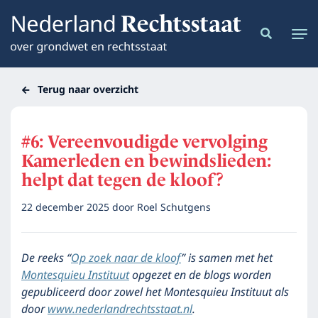
Terug naar overzicht
#6: Vereenvoudigde vervolging
Kamerleden en bewindslieden:
helpt dat tegen de kloof?
22 december 2025
door
Roel Schutgens
De reeks “
Op zoek naar de kloof
” is samen met het
Montesquieu Instituut
opgezet en de blogs worden
gepubliceerd door zowel het Montesquieu Instituut als
door
www.nederlandrechtsstaat.nl
.