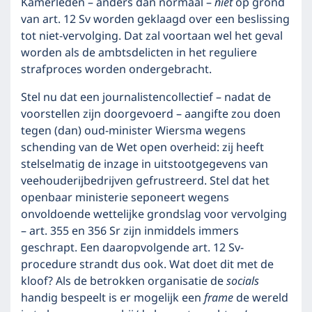
Kamerleden – anders dan normaal –
niet
op grond
van art. 12 Sv worden geklaagd over een beslissing
tot niet-vervolging. Dat zal voortaan wel het geval
worden als de ambtsdelicten in het reguliere
strafproces worden ondergebracht.
Stel nu dat een journalistencollectief – nadat de
voorstellen zijn doorgevoerd – aangifte zou doen
tegen (dan) oud-minister Wiersma wegens
schending van de Wet open overheid: zij heeft
stelselmatig de inzage in uitstootgegevens van
veehouderijbedrijven gefrustreerd. Stel dat het
openbaar ministerie seponeert wegens
onvoldoende wettelijke grondslag voor vervolging
– art. 355 en 356 Sr zijn inmiddels immers
geschrapt. Een daaropvolgende art. 12 Sv-
procedure strandt dus ook. Wat doet dit met de
kloof? Als de betrokken organisatie de
socials
handig bespeelt is er mogelijk een
frame
de wereld