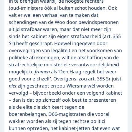
in te brengen waarbij ‘de hoogste rechters’
(oud-)ministers óók al buiten schot houden. Ook
valt er wel een verhaal van te maken dat
schendingen van de Woo door bewindspersonen
altijd strafbaar waren, maar dat niet meer zijn
sinds het kabinet zijn eigen strafbaarheid (art. 355
Sr) heeft geschrapt. Hoewel ingegeven door
overwegingen van legaliteit en het voorkomen van
politieke afrekeningen, valt de afschaffing van de
strafrechtelijke ministeriële verantwoordelijkheid
mogelijk te
framen
als ‘Den Haag regelt het weer
goed voor zichzelf’. Overigens: zou art. 355 Sr juist
niet
zijn geschrapt en zou Wiersma wél worden
vervolgd – bijvoorbeeld onder een volgend kabinet
– dan is dat op zichtzelf ook best te presenteren
als de elite die zich keert tegen de
boerenbelangen, D66-magistraten die vooral
wakker worden als zij tegen rechtse politici
kunnen optreden, het kabinet-Jetten dat even wat