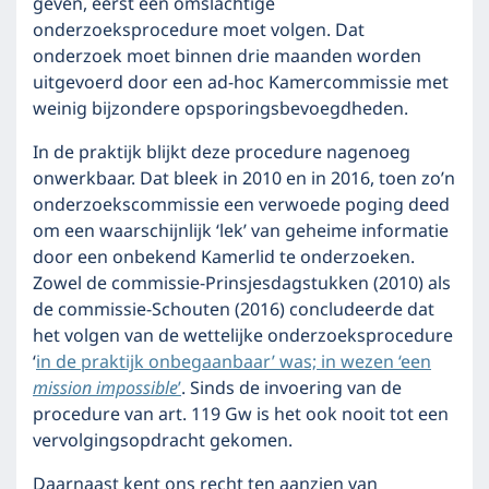
geven, eerst een omslachtige
onderzoeksprocedure moet volgen. Dat
onderzoek moet binnen drie maanden worden
uitgevoerd door een ad-hoc Kamercommissie met
weinig bijzondere opsporingsbevoegdheden.
In de praktijk blijkt deze procedure nagenoeg
onwerkbaar. Dat bleek in 2010 en in 2016, toen zo’n
onderzoekscommissie een verwoede poging deed
om een waarschijnlijk ‘lek’ van geheime informatie
door een onbekend Kamerlid te onderzoeken.
Zowel de commissie-Prinsjesdagstukken (2010) als
de commissie-Schouten (2016) concludeerde dat
het volgen van de wettelijke onderzoeksprocedure
‘
in de praktijk onbegaanbaar’ was; in wezen ‘een
mission impossible
’
. Sinds de invoering van de
procedure van art. 119 Gw is het ook nooit tot een
vervolgingsopdracht gekomen.
Daarnaast kent ons recht ten aanzien van