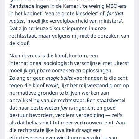
Randstedelingen in de Kamer’, ‘te weinig MBO-ers
in het kabinet’, ‘een te grote kiesdeler’ of,
for that
matter
, ‘moeilijke vervolgbaarheid van ministers’.
Dat zijn serieuze discussiepunten in onze
rechtsstaat, maar volgens mij niet de oorzaken van
de kloof.
Naar ik vrees is die kloof, kortom, een
internationaal sociologisch verschijnsel met uiterst
moeilijk grijpbare oorzaken en oplossingen.
Zolang er geen
magic bullet
voorhanden is die echt
tegen die kloof
werkt
, lijkt het mij verstandig om op
normatieve gronden te blijven werken aan
ontwikkeling van de rechtsstaat. Een staatsbestel
dat naar beste weten
fair
is ingericht en goed
bestuur bevordert, verdient verdediging — zelfs
als dat helaas niet tot meer vertrouwen leidt. Aan
die rechtsstatelijke kwaliteit draagt een
effectievere en evenwichtigere vervolging van